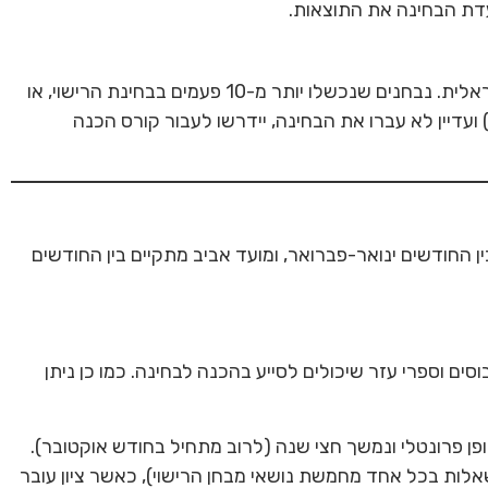
נכון להיום, ניתן להיבחן כמה פעמים שרוצים במבחן הרישוי הישראלית. נבחנים שנכשלו יותר מ-10 פעמים בבחינת הרישוי, או
הם) ועדיין לא עברו את הבחינה, יידרשו לעבור קורס הכנה
ן החודשים ינואר-פברואר, ומועד אביב מתקיים בין החודשים
ם וספרי עזר שיכולים לסייע בהכנה לבחינה. כמו כן ניתן
ן פרונטלי ונמשך חצי שנה (לרוב מתחיל בחודש אוקטובר).
ף הקורס נערך מבחן מסכם הכולל 100 שאלות (20 שאלות בכל אחד מחמשת נושאי מבחן הרישוי), כאשר ציון עובר