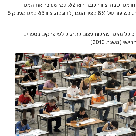
הוא 60. לאחר סיום הקורס, תלמידים רשאים להיבחן במבחן מגן, שבו הציון העובר הוא 62. למי שעובר את המגן,
לציון בבחינת הרישוי הממשלתית, בשיעור של 8% מציון המגן (לדוגמה, ציון 65 במגן מעניק 5
הכולל מאגר שאלות עצום לתרגול לפי פרקים בספרים
י (משנת 2010).