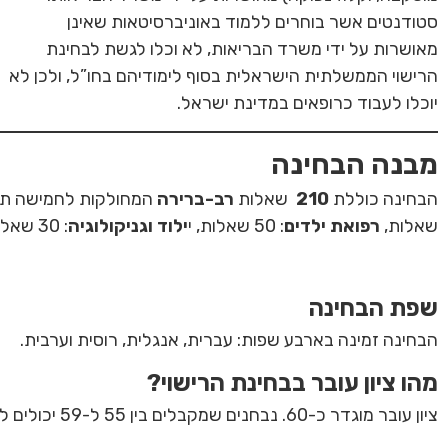
סטודנטים אשר בוחרים ללמוד באוניברסיטאות שאינן
מאושרות על ידי משרד הבריאות, לא וכלו לגשת לבחינת
הרישוי הממשלתית הישראלית בסוף לימודיהם בחו”ל, ולכן לא
יוכלו לעבוד כרופאים במדינת ישראל.
מבנה הבחינה
הבחינה כוללת
210
שאלות
רב-ברירה
המחולקות לחמישה תחו
שאלות,
רפואת ילדים
: 50 שאלות, י
ילוד וגניקולוגיה
: 30 שאלות,
שפת הבחינה
הבחינה זמינה בארבע שפות: עברית, אנגלית, רוסית וערבית.
מהו ציון עובר בבחינת הרישוי?
ציון עובר מוגדר כ-60. נבחנים שמקבלים בין 55 ל-59 יכולים להגיש ערעור על תוצאות הבחינה.