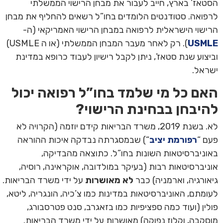
הסטאז’ בארץ, חייב לעבור את מבחן הרישוי הממשלתי
לרפואה. סטודנטים הלומדים בחו”ל רשאים להחליף את מבחן
הרישוי הישראלית לרפואה במבחן הרישוי האמריקאי (ה-
USMLE
). רק לאחר מעבר המבחן הממשלתי (או ה USMLE)
וביצוע שנת סטאז’, ניתן לקבל רישיון לעבוד כרופא במדינת
ישראל.
האם כל מי שלמד בחו”ל רפואה יכול
להיבחן בבחינת הרישוי?
לא. בשנת 2019, משרד הבריאות קידם יוזמה (הקרויה לא
פעם “
רפורמת יציב
“) שבמסגרתה נבדקה איכות ההוראה
באוניברסיטאות השונות בחו”ל. כתוצאה מהבדיקה,
אוניברסיטאות רבות (בעיקר במולדובה, אוקראינה, רוסיה,
גיאורגיה, וארמניה) כבר
לא מאושרות
על ידי משרד הבריאות.
לעומתם, האוניברסיטאות במדינות כמו צ’כיה, הונגריה, ליטא,
פולין (ועוד כמה ספציפיות כמו בזאגרב, סנט פטרסבורג,
מוסקבה, וקלוז נפוקה) מאושרות על ידי משרד הבריאות.