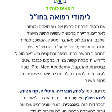
רופאים לעתיד
לימודי רפואה בחו”ל
אם תמיד חלמתם להבין את גוף האדם ולעזור
לאחרים, קריירה ברפואה עשויה להיות הייעוד
שלכם. זהו מסלול מאתגר ומספק, המשלב למידה
מתמדת והשפעה חיובית על חייהם של אנשים.
המחסור הקשה בבתי בספר ובתקנים בישראל מוביל
לדרישות קבלה קשות מאוד. במקום לבזבז שנים
בניסיונות להתקבל, Pre-Med Academy יכולה
לעזור לכם להתקבל ללימודי רפואה באירופה תוך
פחות משנה.
מדינות כמו
צ’כיה
,
הונגריה
,
איטליה
,
קרואטיה
,
ליטא
ו
פולין
מציעות תוכניות רפואה בינלאומיות
הנלמדות כולן
באנגלית
. בוגרי אוניברסיטאות אלו
זוכים להערכה ברחבי העולם ויכולים לעבוד