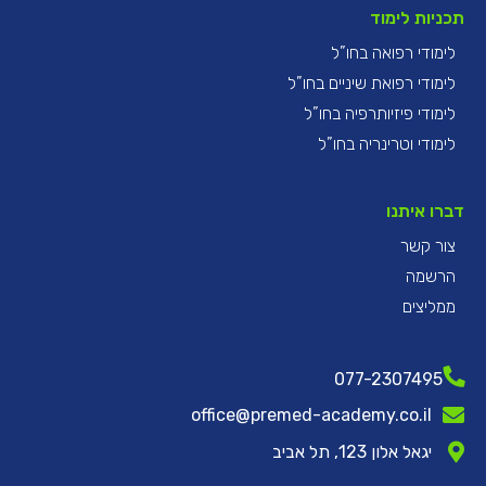
תכניות לימוד
לימודי רפואה בחו”ל
לימודי רפואת שיניים בחו”ל
לימודי פיזיותרפיה בחו”ל
לימודי וטרינריה בחו”ל
דברו איתנו
צור קשר
הרשמה
ממליצים
077-2307495
office@premed-academy.co.il
יגאל אלון 123, תל אביב