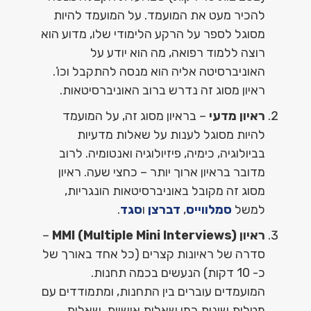
להכיר מעט את המועמד. על המועמד להיות
מסוגל לספר על הרקע הלימודי שלו, מדוע הוא
רוצה ללמוד רפואה, מה הוא יודע על
האוניברסיטה אליה הוא מנסה להתקבל וכו’.
ראיון מסוג זה נדרש ברוב האוניברסיטאות.
ראיון מדעי
– בראיון מסוג זה, על המועמד
להיות מסוגל לענות על שאלות מדעיות
בביולוגיה, כימיה, פיזיולוגיה ואנטומיה. לרוב
מדובר בראיון ארוך יותר – כחצי שעה. ראיון
מסוג זה מקובל באוניברסיטאות הונגריות,
למשל
סמלווייס
,
דברצן
ו
סגד
.
ראיון MMI (Multiple Mini Interviews)
–
סדרה של ראיונות קצרים (כל אחד באורך של
כ- 10 דקות) הנעשים בכמה תחנות.
המועמדים עוברים בין התחנות, ומתמודדים עם
מטלות שונות כמו שאלות אישיות, שאלות