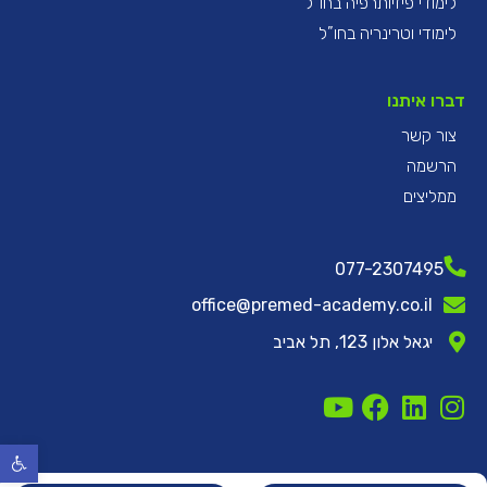
לימודי פיזיותרפיה בחו”ל
לימודי וטרינריה בחו”ל
דברו איתנו
צור קשר
הרשמה
ממליצים
077-2307495
office@premed-academy.co.il
יגאל אלון 123, תל אביב
פתח