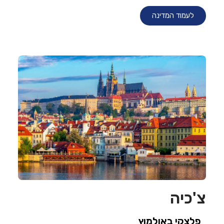
לעמוד המדינה
צ'כיה
פלצקי באולמוץ