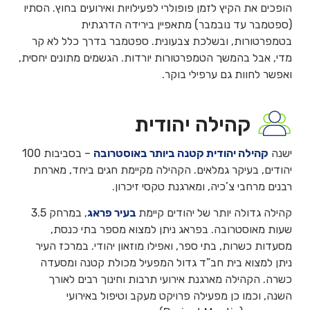
הופכים את הקיץ לזמן פופולרי לפעילויות ואירועים בחוץ. הסתיו
(ספטמבר עד נובמבר) מתאפיין בירידה הדרגתית
בטמפרטורות, ובשלכת צבעונית. ספטמבר בדרך כלל לא קר
מדי, אבל בהמשך הטמפרטורות יורדות. הגשמים מתונים יחסית,
ואפשר לחוות גם ערפילי בוקר.
קהילה יהודית
ישנה
קהילה יהודית קטנה ביותר באוסטרובה
– בסביבות 100
יהודים, בעיקר גמלאים. הקהילה מקיימת חגים ביחד, מארחת
רבנים מרחבי צ’כיה, ומארגנת טקסי זיכרון.
קהילה גדולה יותר של יהודים קיימת
בעיר פראג
, במרחק 3.5
שעות מאוסטרובה. בפראג ניתן למצוא מספר בתי כנסת,
מסעדות כשרות, בתי ספר, ואפילו מוזאון יהודי. במרכז העיר
ניתן למצוא בית חב”ד גדול המפעיל מכולת קטנה ומסעדה
כשרה. הקהילה מארגנת אירועי תרבות וחינוך רבים לאורך
השנה, וכמו כן מפעילה פרויקט מעקב וטיפול באירועי