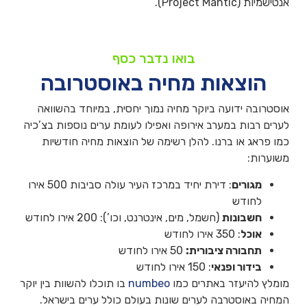
אנטישמיות (Project Mantic).
בואו נדבר כסף
הוצאות מחיה באוסטרובה
אוסטרובה ידועה ביוקר מחיה נמוך יחסית, במיוחד בהשוואה
לערים רבות במערב אירופה ואפילו לעומת ערים נוספות בצ’כיה
כמו פראג או ברנו. להלן רשימה של הוצאות מחיה חודשיות
משוערות:
מגורים
: דירת יחיד במרכז העיר עולה סביבות 500 אירו
לחודש
חשבונות
(חשמל, מים, אינטרנט, וכו’): 200 אירו לחודש
אוכל
: 350 אירו לחודש
תחבורה ציבורית:
50 אירו לחודש
בידור ופנאי
: 150 אירו לחודש
מומלץ להיעזר באתרים כמו
numbeo
בו תוכלו להשוות בין יוקר
המחיה באוסטרבה לערים שונות בעולם כולל ערים בישראל.