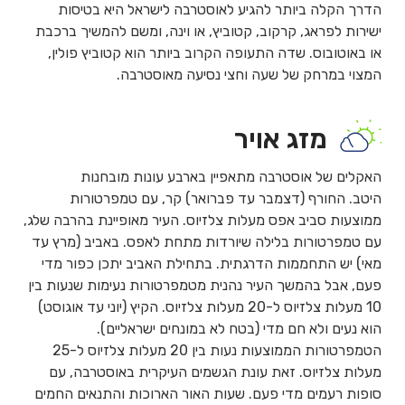
הדרך הקלה ביותר להגיע לאוסטרבה לישראל היא בטיסות
ישירות לפראג, קרקוב, קטוביץ, או וינה, ומשם להמשיך ברכבת
או באוטובוס. שדה התעופה הקרוב ביותר הוא קטוביץ פולין,
המצוי במרחק של שעה וחצי נסיעה מאוסטרבה.
מזג אויר
האקלים של אוסטרבה מתאפיין בארבע עונות מובחנות
היטב. החורף (דצמבר עד פברואר) קר, עם טמפרטורות
ממוצעות סביב אפס מעלות צלזיוס. העיר מאופיינת בהרבה שלג,
עם טמפרטורות בלילה שיורדות מתחת לאפס. באביב (מרץ עד
מאי) יש התחממות הדרגתית. בתחילת האביב יתכן כפור מדי
פעם, אבל בהמשך העיר נהנית מטמפרטורות נעימות שנעות בין
10 מעלות צלזיוס ל-20 מעלות צלזיוס. הקיץ (יוני עד אוגוסט)
הוא נעים ולא חם מדי (בטח לא במונחים ישראליים).
הטמפרטורות הממוצעות נעות בין 20 מעלות צלזיוס ל-25
מעלות צלזיוס. זאת עונת הגשמים העיקרית באוסטרבה, עם
סופות רעמים מדי פעם. שעות האור הארוכות והתנאים החמים