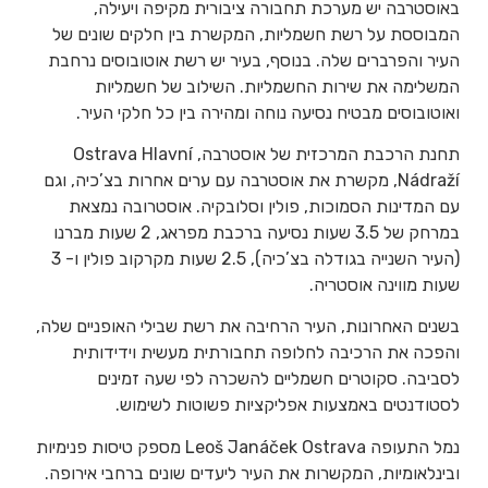
באוסטרבה יש מערכת תחבורה ציבורית מקיפה ויעילה,
המבוססת על רשת חשמליות, המקשרת בין חלקים שונים של
העיר והפרברים שלה. בנוסף, בעיר יש רשת אוטובוסים נרחבת
המשלימה את שירות החשמליות. השילוב של חשמליות
ואוטובוסים מבטיח נסיעה נוחה ומהירה בין כל חלקי העיר.
תחנת הרכבת המרכזית של אוסטרבה, Ostrava Hlavní
Nádraží, מקשרת את אוסטרבה עם ערים אחרות בצ’כיה, וגם
עם המדינות הסמוכות, פולין וסלובקיה. אוסטרובה נמצאת
במרחק של 3.5 שעות נסיעה ברכבת מפראג, 2 שעות מברנו
(העיר השנייה בגודלה בצ’כיה), 2.5 שעות מקרקוב פולין ו- 3
שעות מווינה אוסטריה.
בשנים האחרונות, העיר הרחיבה את רשת שבילי האופניים שלה,
והפכה את הרכיבה לחלופה תחבורתית מעשית וידידותית
לסביבה. סקוטרים חשמליים להשכרה לפי שעה זמינים
לסטודנטים באמצעות אפליקציות פשוטות לשימוש.
נמל התעופה Leoš Janáček Ostrava מספק טיסות פנימיות
ובינלאומיות, המקשרות את העיר ליעדים שונים ברחבי אירופה.