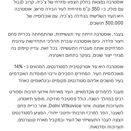
אוסטרבה נמצאת בחלק הצפון-מזרחי של צ’כיה, קרוב לגבול
עם פולין, כ- 350 ק”מ מזרחית לעיר הבירה פראג. אוסטרבה
היא העיר השלישית בגודלה בצ’כיה, עם אוכלוסייה של
300,000 תושבים.
בעבר, אוסטרבה הייתה עיר תעשייתית, שהתמחתה בכריית פחם
וייצור פלדה. כיום אוסטרבה עוברת תהליכי התחדשות עירונית
המרחיקים אותה מעברה התעשייתי. בכל זאת, עדיין קיימים בה
מגזרי ייצור שונים, בעיקר בתחום האנרגיה.
אוסטרבה היא עיר אטרקטיבית לסטודנטים, המהווים כ- 14%
מאוכלוסיית העיר. המחירים הסבירים וריבוי המוסדות האקדמיים
בעיר מושכים אליהם סטודנטים מקומיים ובינלאומיים כאחד
מעבר ללימודים אקדמאיים, העיר מארחת אירועי תרבות וספורט
רבים במהלך השנה, כולל פסטיבלי מוזיקה, מופעי תיאטרון,
ותערוכות אמנות. אזור Dolní Vítkovice, אתר כריית פחם
לשעבר, הפך למרכז תרבותי וחינוכי ייחודי, המציע לסטודנטים
הצצה לעבר התעשייתי של העיר ובמקביל מארח קונצרטים,
תערוכות וסדנאות.