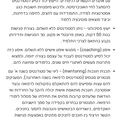
עם אתגרים הקשורים ללימודים. הייעוץ יכול לסייע לסטודנטים
להסתגל לחיי האוניברסיטה, ולרכוש מיומנויות חשובות כגון
אסטרטגיות למידה, התמודדות עם לחצים, לחימה בדחיינות,
וכיצד מוצאים מוטיבציה ללמוד.
ייעוץ פסיכולוגי – ניתן לסטודנטים ללא תשלום, בצורת פגישות
בנות 50 דקות, באופן פרונטלי או מקוון. סך הפגישות ותדירותן
נקבע בהתאם לצרכי התלמיד.
אימון (coaching) – מפגשי אימון אישיים ללא תשלום. אימון כזה
יכול לסייע לסטודנטים לעבוד על עצמם בצורה יזומה, ולמצוא
פתרונות מעשיים לאתגרי חיים שונים, בלימודים ומחוצה להם.
תכנית חונכות (mentoring) – ליווי של סטודנטים בשנה א’ עם
מנטורים מנוסים (סטודנטים לרפואה בשנה האחרונה), המעניקים
להם עצות ומסייעים להם להתאקלם בפקולטה לרפואה ובעיר
אוסטרבה. חונכות מותאמת אישית יכולה להקל על החרדות ואי
הוודאות שלעתים קרובות מלווים את תחילתו של מסלול לימודי
הרפואה. המנטורים נבחרים בקפידה על סמך הישגיהם
האקדמיים, כישוריהם הבינאישיים והנכונות לתמוך בחניכים.
הקשר הרציף בין חונכים לחניכים מתקיים באמצעות פגישות