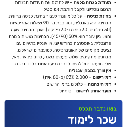
תעודת בגרות מלאה
– יש לתרגם את תעודות הבגרות
תרגום נוטריוני ולקבל חותמת אפוסטיל.
בחינת כניסה
– על כל מועמד לעבור בחינת כניסה מדעית.
הבחינה היא באנגלית, ומורכבת מ- 90 שאלות אמריקאיות
(30 ביולוגיה, 30 כימיה ו-30 פיזיקה). אורך הבחינה שעה
וחצי. ציון עובר הוא 50% (45/90). הבחינות נעשות בצורה
פרונטלית באוסטרבה בחודש יוני, או אונליין בתיאום עם
נציגים מקומיים של האוניברסיטה. למועמדים ישראלים,
מבחנים מתקיימים שלוש פעמים בשנה, לרוב בינואר, מאי,
ויולי. מועמד יכול לגשת לבחינה פעם
אחת
בלבד בשנה.
אין צורך במבחן אנגלית
דמי רישום
– 2,000 CZK (כ-80 אירו)
דמי היבחנות
– כלולים בדמי הרישום
מועד אחרון לרישום
– סוף יולי
בואו נדבר תכלס
שכר לימוד