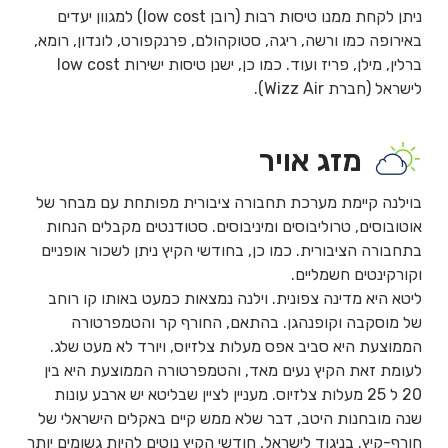
ניתן לקחת ממנו טיסות רבות (רובן low cost) למגוון יעדים
באירופה כמו ורשה, ריגה, סטוקהולם, פרנקפורט, לונדון, רומא,
ברלין, מילן, פריז ועוד. כמו כן, ישנן טיסות ישירות low cost
לישראל (חברת Wizz Air).
מזג אויר
בוילנה קיימת מערכת תחבורה ציבורית מפותחת עם מבחר של
אוטובוסים, טרוליבוסים ומיניבוסים. סטודנטים מקבלים הנחות
בתחבורה הציבורית. כמו כן, בחודשי הקיץ ניתן לשכור אופניים
וקורקינטים חשמליים.
ליטא היא מדינה צפונית. וילנה נמצאות כמעט באותו קו רוחב
של מוסקבה וקופנהגן. בהתאם, החורף קר והטמפרטורה
הממוצעת היא סביב אפס מעלות צלזיוס, ויורד לא מעט שלג.
לעומת זאת הקיץ נעים מאד, והטמפרטורה הממוצעת היא בין
20 ל 25 מעלות צלזיוס. מעניין לציין שבליטא יש ארבע עונות
שנה מובחנות היטב, דבר שלא ממש קיים באקלים הישראלי של
חורף-קיץ. בניגוד לישראל, חודשי הקיץ נוטים להיות גשומים יותר