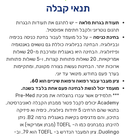
תנאי קבלה
תעודת בגרות מלאה
– יש לתרגם את תעודות הבגרות
תרגום נוטריוני ולקבל חתימת אפוסטיל.
בחינת כניסה
– על כל מועמד לעבור בחינת כניסה בכימיה
ובביולוגיה. הבחינה בביולוגיה כוללת גם נושאים באנטומיה
ופיזיולוגיה. הבחינה היא באנגלית ומורכבת מ-20 שאלות
אמריקאיות, 20 שאלות פתוחות קצרות, ו-5 שאלות פתוחות
ארוכות יותר. הבחינות נעשות בצורה מקוונת, ומתקיימות
בערך פעם בחודש, מינואר עד יוני.
ציון מעבר עבור רפואה ורפואת שיניים הוא 60.
מועמד יכול לגשת לבחינה פעם אחת בלבד בשנה.
*** תלמידים אשר עברו בהצלחה את מכינת Pre-Med
Academy יכולים לקבל פטור ממבחן הקבלה לאוניברסיטה,
בתנאי שהם הרחיבו 5 יחידות ביולוגיה, כימיה וא פיזיקה
בתיכון, והם מדגימים בקיאות באנגלית ברמה B2. ניתן
להיבחן במבחנים כמו ה- TOEFL (מבחן אמריקאי) או
Duolingo. ציון המעבר הנדרש ב- TOEFL הוא 79, וב-