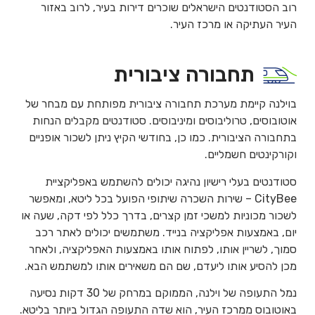
רוב הסטודנטים הישראלים שוכרים דירות בעיר, לרוב באזור
העיר העתיקה או מרכז העיר.
תחבורה ציבורית
בוילנה קיימת מערכת תחבורה ציבורית מפותחת עם מבחר של
אוטובוסים, טרוליבוסים ומיניבוסים. סטודנטים מקבלים הנחות
בתחבורה הציבורית. כמו כן, בחודשי הקיץ ניתן לשכור אופניים
וקורקינטים חשמליים.
סטודנטים בעלי רישיון נהיגה יכולים להשתמש באפליקציית
CityBee – שירות השכרה שיתופי הפועל בכל ליטא, ומאפשר
לשכור מכוניות למשכי זמן קצרים, בדרך כלל לפי דקה, שעה או
יום, באמצעות אפליקציה בנייד. משתמשים יכולים לאתר רכב
סמוך, לשריין אותו, לפתוח אותו באמצעות האפליקציה, ולאחר
מכן להסיע אותו ליעדם, שם הם משאירים אותו למשתמש הבא.
נמל התעופה של וילנה, הממוקם במרחק של 30 דקות נסיעה
באוטובוס ממרכז העיר, הוא שדה התעופה הגדול ביותר בליטא.