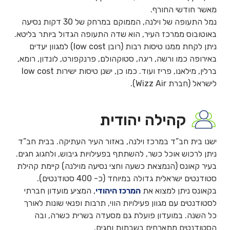
מאשר חודשי החורף.
נמל התעופה של וילנה, הממוקם במרחק של 30 דקות נסיעה
באוטובוס ממרכז העיר, הוא שדה התעופה הגדול ביותר בליטא.
ניתן לקחת ממנו טיסות רבות (רובן low cost) למגוון יעדים
באירופה כמו ורשה, ריגה, סטוקהולם, פרנקפורט, לונדון, רומא,
ברלין, מילאנו, פריז ועוד. כמו כן, ישנן טיסות ישירות low cost
לישראל (חברת Wizz Air).
קהילה יהודית
ישנו בית חב”ד במרכז וילנה, באזור העיר העתיקה. בבית חב”ד
ניתן לרכוש אוכל כשר, להשתתף בפעילויות גיבוש, ולחגוג חגים.
בעיר קאונס (הנמצאת כשעה וחצי נסיעה מוילנה) קיימת קהילת
סטודנטים ישראלית גדולה במיוחד (כ- 400 סטודנטים).
בקאונס ניתן למצוא את
המרכז היהודי
, המציע מועדון חברתי
לסטודנטים עם מגוון פעילויות הווי, תרבות ופנאי שונות לאורך
כל השנה. במועדון פועלת גם מסעדה בשרית כשרה, ובה
הסטודנטים מתארחים בשבתות וחגים.