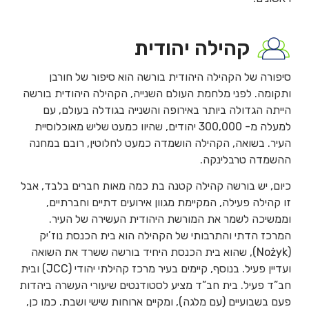
קהילה יהודית
סיפורה של הקהילה היהודית בורשה הוא סיפור של חורבן
ותקומה. לפני מלחמת העולם השנייה, הקהילה היהודית בורשה
הייתה הגדולה ביותר באירופה והשנייה בגודלה בעולם, עם
למעלה מ- 300,000 יהודים, שהיוו כמעט שליש מאוכלוסיית
העיר. בשואה, הקהילה הושמדה כמעט לחלוטין, רובם במחנה
ההשמדה טרבלינקה.
כיום, יש בורשה קהילה קטנה בת כמה מאות חברים בלבד, אבל
זו קהילה פעילה, המקיימת מגוון אירועים דתיים וחברתיים,
וממשיכה לשמר את המורשת היהודית העשירה של העיר.
המרכז הדתי והתרבותי של הקהילה הוא בית הכנסת נוז’יק
(Nożyk), שהוא בית הכנסת היחיד בורשה ששרד את השואה
ועדיין פעיל. בנוסף, קיימים בעיר מרכז קהילתי יהודי (JCC) ובית
חב”ד פעיל. בית חב”ד מציע לסטודנטים שיעורי העשרה ביהדות
פעם בשבועיים (עם מלגה), ומקיים ארוחות שישי ושבת. כמו כן,