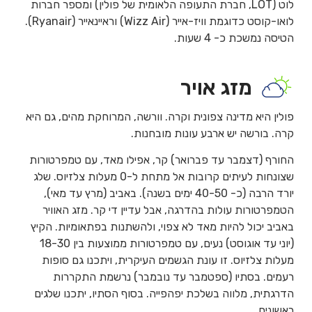
לוט (LOT, חברת התעופה הלאומית של פולין) ומספר חברות
לואו-קוסט כדוגמת וויז-אייר (Wizz Air) וראיינאייר (Ryanair).
הטיסה נמשכת כ- 4 שעות.
מזג אויר
פולין היא מדינה צפונית וקרה. וורשה, המרוחקת מהים, גם היא
קרה. בורשה יש ארבע עונות מובחנות.
החורף (דצמבר עד פברואר) קר, אפילו מאד, עם טמפרטורות
שצונחות לעיתים קרובות אל מתחת ל-0 מעלות צלזיוס. שלג
יורד הרבה (כ- 40-50 ימים בשנה). באביב (מרץ עד מאי),
הטמפרטורות עולות בהדרגה, אבל עדיין די קר. מזג האוויר
באביב יכול להיות מאד לא צפוי, ולהשתנות בפתאומיות. הקיץ
(יוני עד אוגוסט) נעים, עם טמפרטורות ממוצעות בין 18-30
מעלות צלזיוס. זו עונת הגשמים העיקרית, ויתכנו גם סופות
רעמים. בסתיו (ספטמבר עד נובמבר) נרשמת התקררות
הדרגתית, מלווה בשלכת יפהפייה. בסוף הסתיו, יתכנו שלגים
ראשונים.