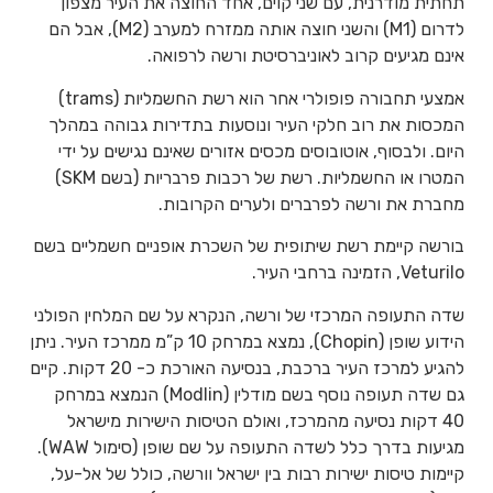
תחתית מודרנית, עם שני קוים, אחד החוצה את העיר מצפון
לדרום (M1) והשני חוצה אותה ממזרח למערב (M2), אבל הם
אינם מגיעים קרוב לאוניברסיטת ורשה לרפואה.
אמצעי תחבורה פופולרי אחר הוא רשת החשמליות (trams)
המכסות את רוב חלקי העיר ונוסעות בתדירות גבוהה במהלך
היום. ולבסוף, אוטובוסים מכסים אזורים שאינם נגישים על ידי
המטרו או החשמליות. רשת של רכבות פרבריות (בשם SKM)
מחברת את ורשה לפרברים ולערים הקרובות.
בורשה קיימת רשת שיתופית של השכרת אופניים חשמליים בשם
Veturilo, הזמינה ברחבי העיר.
שדה התעופה המרכזי של ורשה, הנקרא על שם המלחין הפולני
הידוע שופן (Chopin), נמצא במרחק 10 ק”מ ממרכז העיר. ניתן
להגיע למרכז העיר ברכבת, בנסיעה האורכת כ- 20 דקות. קיים
גם שדה תעופה נוסף בשם מודלין (Modlin) הנמצא במרחק
40 דקות נסיעה מהמרכז, ואולם הטיסות הישירות מישראל
מגיעות בדרך כלל לשדה התעופה על שם שופן (סימול WAW).
קיימות טיסות ישירות רבות בין ישראל וורשה, כולל של אל-על,