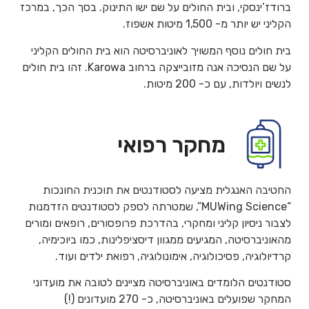
ברודז’ינסקי, ובית החולים על שם ישו התינוק. בסך הכך, במרכז
הקליני יש יותר מ- 1,500 מיטות אשפוז.
בית חולים נוסף המשויך לאוניברסיטה הוא בית החולים הקליני
על שם הנסיכה אנה מזובייצקה ברחוב Karowa. זהו בית חולים
לנשים ויולדות, עם כ- 200 מיטות.
מחקר רפואי
החטיבה האנגלית מציעה לסטודנטים את תוכנית החונכות
“MUWing Science”, שמטרתה לספק לסטודנטים הזדמנות
לצבור ניסיון קליני ומחקרי, בהדרכת פרופסורים, רופאים ומורים
מהאוניברסיטה, המגיעים ממגוון דיסציפלינות, כמו ביוכימיה,
קרדיולוגיה, פסיכולוגיה, אימונולוגיה, רפואת ילדים ועוד.
סטודנטים הלומדים באוניברסיטה מציינים לטובה את מועדוני
המחקר שפועלים באוניברסיטה, כ- 270 מועדונים (!)