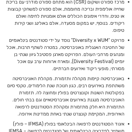
מרכז ספורט ושיקום (CSR) הוא מתחם ספורט מודרני עם בריכת
שחייה אולימפית ובריכה מחוממת, אולם ספורט למשחקי קבוצות
או טניס, וחדרי אימונים הכוללים אולם אומנויות לחימה ואולם
ריקודים. בנוסף, יש במקום מסעדה, אולם באולינג ושני קירות
טיפוס.
פרויקט “Diversity x WUM” נוסד על ידי סטודנטים בינלאומיים
של החטיבה האנגלית באוניברסיטה, במטרה לשתף תרבות, אוכל
ומנהגים מרחבי העולם. הפרויקט מארגן פסטיבל גיוון שנתי בן
יומיים (Diversity Festival), ומארח ארוחות ערב עם אוכל
מסורתי, מופעי ריקוד ואירועים חברתיים.
באוניברסיטה קיימות מקהלה ותזמורת. מקהלת האוניברסיטה
משתתפת באירועים רבים, כגון חנוכת שנת הלימודים, טקסי סיום
בפקולטות השונות וקונצרטים בפולין ומחוצה לה. תזמורת
האוניברסיטה מנגנת באירועים אוניברסיטאיים וגם בבתי חולים.
התזמורת היא חלק מתזמורת ומקהלת הסטודנטים לרפואה
האירופית, המקיימת קונצרט שנתי באחת ממדינות אירופה.
איגוד הסטודנטים לרפואה הבינלאומי בפולין (IFMSA – פולין)
משתייך לפדרציה הבינלאומית של סטודנטים לרפואה – IFMSA,