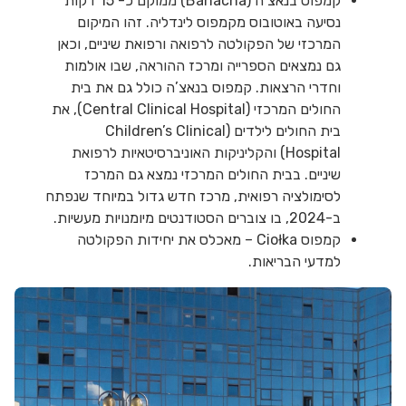
קמפוס בנאצ’ה (Banacha) ממוקם כ- 15 דקות
נסיעה באוטובוס מקמפוס לינדליה. זהו המיקום
המרכזי של הפקולטה לרפואה ורפואת שיניים, וכאן
גם נמצאים הספרייה ומרכז ההוראה, שבו אולמות
וחדרי הרצאות. קמפוס בנאצ’ה כולל גם את בית
החולים המרכזי (Central Clinical Hospital), את
בית החולים לילדים (Children’s Clinical
Hospital) והקליניקות האוניברסיטאיות לרפואת
שיניים. בבית החולים המרכזי נמצא גם המרכז
לסימולציה רפואית, מרכז חדש גדול במיוחד שנפתח
ב-2024, בו צוברים הסטודנטים מיומנויות מעשיות.
קמפוס Ciołka – מאכלס את יחידות הפקולטה
למדעי הבריאות.