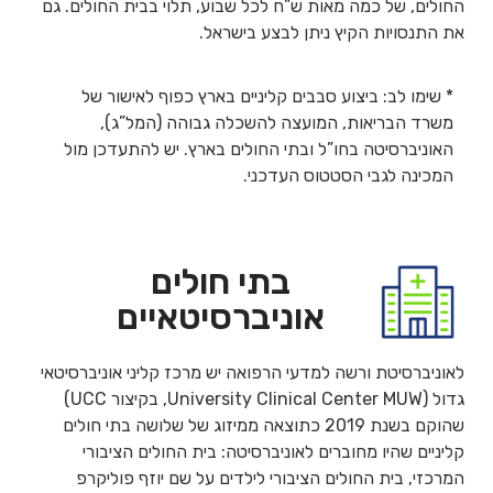
החולים, של כמה מאות ש”ח לכל שבוע, תלוי בבית החולים. גם
את התנסויות הקיץ ניתן לבצע בישראל.
* שימו לב: ביצוע סבבים קליניים בארץ כפוף לאישור של
משרד הבריאות, המועצה להשכלה גבוהה (המל”ג),
האוניברסיטה בחו”ל ובתי החולים בארץ. יש להתעדכן מול
המכינה לגבי הסטטוס העדכני.
בתי חולים
אוניברסיטאיים
לאוניברסיטת ורשה למדעי הרפואה יש מרכז קליני אוניברסיטאי
גדול (University Clinical Center MUW, בקיצור UCC)
שהוקם בשנת 2019 כתוצאה ממיזוג של שלושה בתי חולים
קליניים שהיו מחוברים לאוניברסיטה: בית החולים הציבורי
המרכזי, בית החולים הציבורי לילדים על שם יוזף פוליקרפ