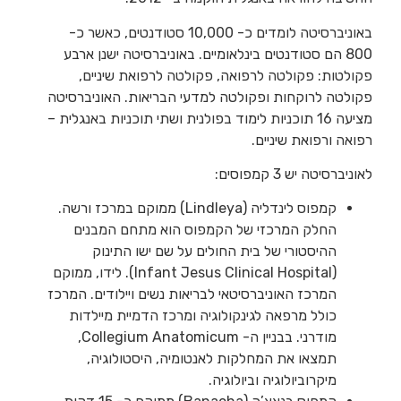
באוניברסיטה לומדים כ- 10,000 סטודנטים, כאשר כ-
800 הם סטודנטים בינלאומיים. באוניברסיטה ישנן ארבע
פקולטות: פקולטה לרפואה, פקולטה לרפואת שיניים,
פקולטה לרוקחות ופקולטה למדעי הבריאות. האוניברסיטה
מציעה 16 תוכניות לימוד בפולנית ושתי תוכניות באנגלית –
רפואה ורפואת שיניים.
לאוניברסיטה יש 3 קמפוסים:
קמפוס לינדליה (Lindleya) ממוקם במרכז ורשה.
החלק המרכזי של הקמפוס הוא מתחם המבנים
ההיסטורי של בית החולים על שם ישו התינוק
(Infant Jesus Clinical Hospital). לידו, ממוקם
המרכז האוניברסיטאי לבריאות נשים ויילודים. המרכז
כולל מרפאה לגינקולוגיה ומרכז הדמיית מיילדות
מודרני. בבניין ה- Collegium Anatomicum,
תמצאו את המחלקות לאנטומיה, היסטולוגיה,
מיקרוביולוגיה וביולוגיה.