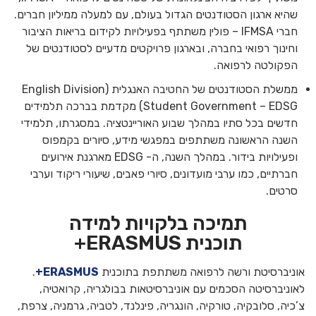
שהיא ארגון הסטודנטים הגדול בעולם, עם למעלה ממיליון חברים.
חברי IFMSA – פולין משתתף בפעילויות לקידום בריאות הציבור
וחינוך רפואי בחברה, ובארגון פרויקטים מדעיים לסטודנטים של
הפקולטה לרפואה.
ממשלת הסטודנטים של החטיבה האנגלית (English Division
Student Government – EDSG) מקדמת בברכה תלמידים
חדשים בכל סתיו במהלך שבוע האוריינטציה. במסגרתו, תלמידי
השנה הראשונה משתתפים במפגשי מידע, סיורים בקמפוס
ופעילויות בידור. במהלך השנה, ה- EDSG מארגנת אירועים
חברתיים, כמו ערבי מועדונים, סיורי פאבים, שיעורי ריקוד וערבי
סרטים.
תמיכה בלקויות למידה
תוכנית ERASMUS+
אוניברסיטת ורשה לרפואה משתתפת בתוכנית
ERASMUS+
.
לאוניברסיטה הסכמים עם אוניברסיטאות בבולגריה, קרואטיה,
צ’כיה, סלובקיה, טורקיה, הונגריה, פינלנד, לטביה, גרמניה, צרפת,