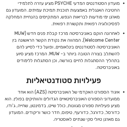
מועדון הסטודנטים המדעי PSYCHE מציע עזרה לתלמידי
החטיבה האנגלית באמצעות תוכנית תמיכת עמיתים. המועדון גם
מארגן ימי מודעות לבריאות הנפש, המתקיימים בהנחיית המחלקה
לפסיכולוגיה רפואית ותקשורת רפואית.
לאחרונה הוקם באוניברסיטה מרכז קבלת פנים חדש (MUW
Welcome Center), המהווה את נקודת הקשר הראשונה בין
האוניברסיטה לסטודנטים בינלאומיים, ופועל כדי לסייע להם
להשתלב בצורה הטובה ביותר ב- MUW. המרכז מציע סיוע
בתהליך ההסתגלות לחיים בוורשה, וכן הסתגלות ללימודים
באוניברסיטה.
פעילויות סטודנטיאליות
איגוד הספורט האקדמי של האוניברסיטה (AZS) הוא אחד
ממועדוני הספורט האוניברסיטאיים הגדולים והוותיקים בפולין. הוא
מציע פעילויות ספורט מגוונות, כולל שייט, בדמינטון, שחייה, ג’ודו,
כדורסל, כדורגל, כדורעף, טיפוס, חדר כושר וריקודים. המועדון
גם מארגן טיולי סקי שנתיים לאוסטריה.