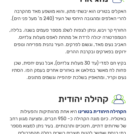
האקלים בטורינו הוא יבשתי מתון, והוא מושפע מאד מהקרבה
להרי האלפים ומהגובה היחסי של העיר (240 מ’ מעל פני הים).
החורף קר ויבש, וניתן לצפות לשלג מספר פעמים בשנה. בלילה,
הטמפרטורה יכולה לרדת אל מתחת לאפס מעלות צלזיוס.
האביב נעים מאד, וגשום לפרקים. העיר נהנית מפריחה ונופים
ירוקים בפארקים ובקרבת ההרים.
בקיץ חם למדי (עד 30 מעלות צלזיוס), אבל נעים יחסית, שכן
פחות לח מאשר במילאנו או באזורים אחרים בעמק הפו. הסתיו
נעים וקריר, ומתאפיין בשלכת יפהפייה וגשמים מתונים.
קהילה יהודית
הקהילה היהודית בטורינו
היא אחת מהוותיקות והפעילות
באיטליה. כיום מונה הקהילה כ- 950 חברים, ומציעה מגוון רחב
של שירותים דתיים, חינוכיים ותרבותיים. בעיר ניתן למצוא מספר
בתי כנסת ואפשר לקנות מוצרים כשרים בחלק מהמרכולים.