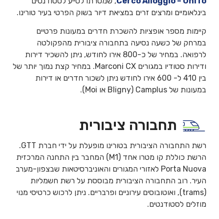
Cerco Alloggio – UniTo
, שמטרתו לסייע לסטודנטים
בינלאומיים ומרצים זרים במציאת דיור בשוק הפרטי בעיר טורינו.
קיימות מספר אופציות להשכרת חדרים במעונות פרטיים
במרחק של כשעה נסיעה בתחבורה ציבורית מהפקולטה
לרפואה. במחיר של כ-800 אירו לחודש, ניתן להשכיר דירות
ודירות סטודיו במגורים Marconi CX. במחיר קצת נמוך יותר של
בין 410 ל- 600 אירו לחודש ניתן לשכור חדרים או דירות
במעונות של Camplus (Bligny או Moi).
תחבורה ציבורית
רשת התחבורה הציבורית בטורינו מופעלת על ידי חברת GTT.
הרשת כוללת קו מטרו אחד (M1) המחבר בין התחנה המרכזית
Porta Nuova לאזורי המגורים והאוניברסיטאות שבצפון-מערב
העיר. רוב התחבורה הציבורית מבוססת על רשת חשמליות
(trams), ואוטובוסים עירוניים ופרבריים. ניתן לרכוש כרטיסי מנוי
מוזלים לסטודנטים.