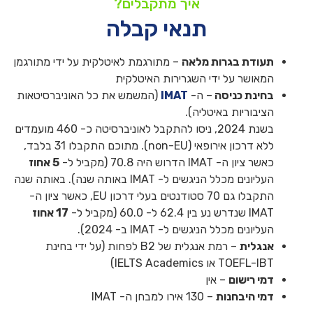
איך מתקבלים?
תנאי קבלה
תעודת בגרות מלאה
– מתורגמת לאיטלקית על ידי מתורגמן
המאושר על ידי השגרירות האיטלקית
בחינת כניסה
– ה-
IMAT
(המשמש את כל האוניברסיטאות
הציבוריות באיטליה).
בשנת 2024, ניסו להתקבל לאוניברסיטה כ- 460 מועמדים
ללא דרכון אירופאי (non-EU). מתוכם התקבלו 31 בלבד,
כאשר ציון ה- IMAT הדרוש היה 70.8 (מקביל ל-
5 אחוז
העליונים מכלל הניגשים ל- IMAT באותה שנה). באותה שנה
התקבלו גם 70 סטודנטים בעלי דרכון EU, כאשר ציון ה-
IMAT שנדרש נע בין 62.4 ל- 60.0 (מקביל ל-
17 אחוז
העליונים מכלל הניגשים ל- IMAT ב- 2024).
אנגלית
– רמת אנגלית של B2 לפחות (על ידי בחינת
TOEFL-IBT או IELTS Academics)
דמי רישום
– אין
דמי היבחנות
– 130 אירו למבחן ה- IMAT