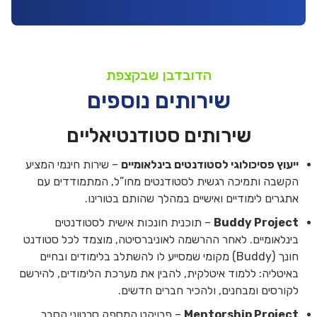
הדובדבן שבקצפת
שירותים נוספים
שירותים סטודנטיאליים
ייעוץ פסיכולוגי לסטודנטים בינלאומיים
– שירות חינמי המציע
הקשבה ותמיכה רגשית לסטודנטים מחו”ל, המתמודדים עם
אתגרים לימודיים ואישיים במהלך שהותם בטורינו.
Buddy Project
– תוכנית חונכות אישית לסטודנטים
בינלאומיים. לאחר ההרשמה לאוניברסיטה, מוצמד לכל סטודנט
חונך (Buddy) מקומי שמסייע לו להשתלב בלימודים ובחיים
באיטליה: ללמוד איטלקית, להבין את מערכת הלימודים, להירשם
לקורסים ומבחנים, ולהכיר חברים חדשים.
Mentorship Project
– פרויקט המספק סרטוני הסבר