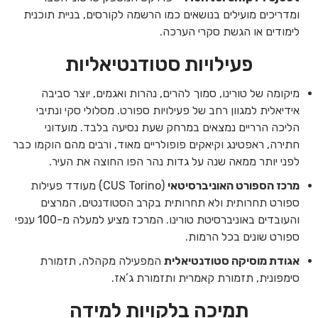
ומדריכים מועילים בנושאים כמו הרשמה לקורסים, בניית תוכנית
לימודים או הגשת סקרי הערכה.
פעילויות סטודנטיאליות
מיקומה של טורינו, סמוך להרים, נהרות ואגמים, יוצר סביבה
אידיאלית למגוון רחב של פעילויות ספורט. מסלולי סקי ונתיבי
הליכה הרריים נמצאים במרחק שעת נסיעה בלבד. מועדוני
חתירה, ראפטינג וקיאקים פופולריים מאוד, ורבים מהם הוקמו כבר
לפני יותר ממאה שנה על גדות נהר הפו החוצה את העיר.
מרכז הספורט האוניברסיטאי
(CUS Torino) מעודד פעילות
ספורט תחרותית ולא תחרותית בקרב הסטודנטים, המרצים
והעובדים באוניברסיטת טורינו. המרכז מציע למעלה מ-100 ענפי
ספורט שונים בכל הרמות.
אגודת מוסיקה סטודנטיאלית
המפעילה מקהלה, תזמורת
סימפונית, תזמורת קאמרית ותזמורת ג’אז.
תמיכה בלקויות למידה