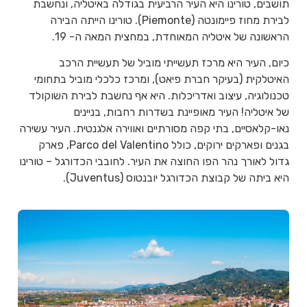
תושבים, טורינו היא העיר הרביעית בגודלה באיטליה, ונחשבת
לבירת מחוז פיימונטה (Piemonte). טורינו הייתה הבירה
הראשונה של איטליה המאוחדת, במחצית המאה ה- 19.
כיום, העיר היא מרכז תעשייתי מוביל של תעשיית הרכב
האיטלקית (בעיקר חברת פיאט), ומרכז כלכלי מוביל בתחומי
טכנולוגיה, עיצוב ואדריכלות. היא אף נחשבת לבירת השוקולד
של איטליה! העיר מאופיינת בשדרות רחבות, בניינים
נאו-קלאסיים, בתי קפה מסורתיים ואווירה אלגנטית. העיר עשירה
בגנים ופארקים ירוקים, כולל Parco del Valentino, פארק
גדול לאורך נהר הפו החוצה את העיר. לחובבי הכדורגל – טורינו
היא ביתה של קבוצת הכדורגל יובנטוס (Juventus).