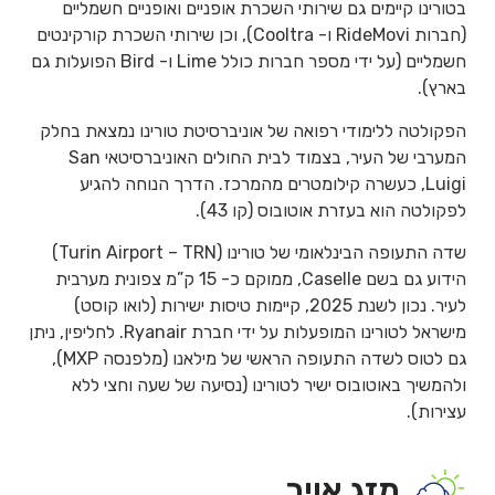
בטורינו קיימים גם שירותי השכרת אופניים ואופניים חשמליים
(חברות RideMovi ו- Cooltra), וכן שירותי השכרת קורקינטים
חשמליים (על ידי מספר חברות כולל Lime ו- Bird הפועלות גם
בארץ).
הפקולטה ללימודי רפואה של אוניברסיטת טורינו נמצאת בחלק
המערבי של העיר, בצמוד לבית החולים האוניברסיטאי San
Luigi, כעשרה קילומטרים מהמרכז. הדרך הנוחה להגיע
לפקולטה הוא בעזרת אוטובוס (קו 43).
שדה התעופה הבינלאומי של טורינו (Turin Airport – TRN)
הידוע גם בשם Caselle, ממוקם כ- 15 ק”מ צפונית מערבית
לעיר. נכון לשנת 2025, קיימות טיסות ישירות (לואו קוסט)
מישראל לטורינו המופעלות על ידי חברת Ryanair. לחליפין, ניתן
גם לטוס לשדה התעופה הראשי של מילאנו (מלפנסה MXP),
ולהמשיך באוטובוס ישיר לטורינו (נסיעה של שעה וחצי ללא
עצירות).
מזג אויר