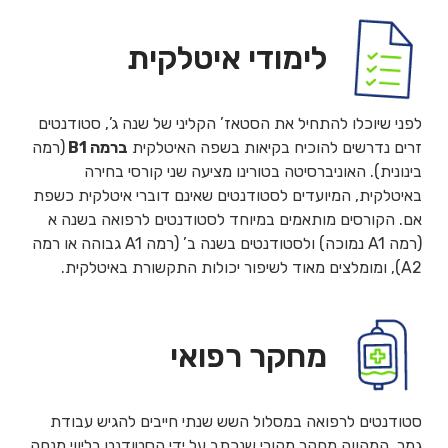
לימודי איטלקית
לפני שיוכלו להתחיל את הסטאז’ הקליני של שנה ג’, סטודנטים
זרים נדרשים להוכיח בקיאות בשפה האיטלקית
ברמה
B1
(רמה
בינונית). האוניברסיטה בטורינו מציעה שני קורסי בחירה
באיטלקית, המיועדים לסטודנטים שאינם דוברי איטלקית כשפת
אם. הקורסים מותאמים במיוחד לסטודנטים לרפואה בשנה א
(רמה A1 נמוכה) ולסטודנטים בשנה ב’ (רמה A1 גבוהה או רמה
A2), ומומלצים מאוד לשיפור יכולות התקשורת באיטלקית.
מחקר רפואי
סטודנטים לרפואה במסלול השש שנתי חייבים להגיש עבודת
גמר, המהווה מחקר מקורי שנכתב על ידי הסטודנט בליווי מנחה