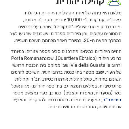
קהילה יהודית
מילאנו היא ביתה של אחת הקהילות היהודיות הגדולות
באיטליה, עם קרוב ל- 10,000 יהודים. הקהילה מגוונת,
ומורכבת הן מיהודי איטליה “המקוריים”, שהם בעלי שורשים
היסטוריים עמוקים, והן מיהודים ספרדים ואשכנזים שהגיעו לעיר
במהלך המאה ה-20, במיוחד לאחר מלחמת העולם השנייה.
החיים היהודיים במילאנו מתרכזים סביב מספר אזורים, במיוחד
ברובע היהודי (Quartiere Ebraico), שכונתPorta Romana
ורחוב Via della Guastalla, שבו ממוקם בית הכנסת הראשי
של העיר. ישנם מספר בתי כנסת ברחבי העיר, השייכים לזרמים
השונים ביהדות, כולל קהילות אורתודוכסיות, חב”ד וקהילות
פרוגרסיביות. במילאנו תמצאו גם בתי ספר יהודיים, ומגוון אוכל
כשר (מסעדות, מאפיות וקצבים). כמו כן, בעיר נמצאים מספר
בתי חב”ד
, המעניקים תמיכה לסטודנטים ולמבקרים, ומציעים
ארוחות שבת, התכנסויות חג ושירותי דת.