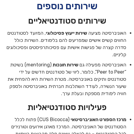
שירותים נוספים
שירותים סטודנטיאליים
האוניברסיטה מציעה
שירות ייעוץ פסיכולוגי
, המיועד לסטודנטים
החווים קשיים אישיים שמפריעים להם בלימודים. השירות כולל
סדרה קצרה של פגישות אישיות עם פסיכותרפיסטים ופסיכולוגים
קליניים.
האוניברסיטה מפעילה גם
שירות חונכות
(mentoring) בשיטת
“Peer to Peer”, כלומר, ליווי של סטודנטים חדשים על ידי
סטודנטים ותיקים באוניברסיטה. מטרת השירות היא להפחית את
שיעור הנשירה, לעודד השתלבות חברתית באוניברסיטה ולספק
חוויה לימודית מספקת ובעלת ערך.
פעילויות סטודנטיאליות
מרכז הספורט האוניברסיטאי
(CUS Bicocca) פתוח לכלל
הסטודנטים של האוניברסיטה. המרכז מארגן אירועים וטורנירים
לכל הסטודנטים – גם לכאלה שאינם חלק מקבוצות רשמיות.