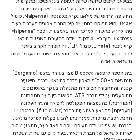
במילאנו קיימים שלושה שדות תעופה בינלאומיים, ומתקיימות
טיסות ישירות רבות מישראל, כולל טיסות לואו קוסט. שדה
התעופה הראשי של מילאנו נקרא מלפנסה (Malpensa, סימול
MXP), והוא ממוקם כחמישים קילומטרים צפונית מערבית לעיר.
ניתן להגיע מהשדה למרכז העיר באמצעות רכבת “Malpensa
Express” תוך כ-40 דקות. שדה התעופה השני של מילאנו
קרוי לינטה (Linate, סימול LIN). זה השדה הקרוב ביותר
למרכז העיר, 7 ק”מ בלבד, אבל הוא אינו משמש כמעט לטיסות
מישראל או אליה.
בית הספר לרפואה Bicocca מצוי בעיירה ברגמו (Bergamo),
הנמצאת כ- 50 ק”מ מצפון מזרח למילאנו. ברגמו היא עיר
קטנה, והתחבורה הציבורית מתנהלת בעיקר באוטובוסים
המופעלים על ידי חברת ATB. הקישור בין העיר התחתונה
(המודרנית) בה נמצאת הפקולטה לרפואה והעיר העליונה
(העתיקה) מתבצע באמצעות רכבל (funicular). בברגמו יש
תחנת רכבת מרכזית ממנה ניתן להגיע בקלות למרכז מילאנו.
בברגמו יש אפילו שדה תעופה שקרוב מאד לעיר, המציע טיסות
ישירות לישראל של חברת ריינאייר. בעיר קיים גם שרות השכרת