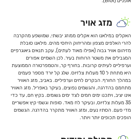
אופניים (BiGi).
מזג אויר
האקלים במילאנו הוא אקלים ממוזג יבשתי, שמושפע מהקרבה
להרי האלפים מצפון ומהריחוק היחסי מהים. מילאנו סובלת
מזיהום אוויר גבוה (אפילו מאוד לעתים), עקב תנאים גיאוגרפיים
המגבילים את משטר הרוחות בעיר. לכן השמיים אפורים
וערפיליים לעיתים קרובות. בחורף קר, והטמפרטורה הממוצעת
היא מתחת ל 10 מעלות צלזיוס. שלג קל יורד מספר פעמים
במהלך החורף. הבקרים לחים וערפיליים. באביב, מזג האוויר
מתחמם בהדרגה, והגשמים נפוצים, בעיקר באפריל. מזג האוויר
אינו יציב, ויתכנו ימים חמים לצד ימים גשומים. בקיץ חם, עד כדי
35 מעלות צלזיוס, ובעיקר לח מאד. סופות וגשמי קיץ אפשריים
מדי פעם. הסתיו נעים, ומזג האוויר מתקרר בהדרגה. הגשמים
הופכים תכופים יותר ויותר.