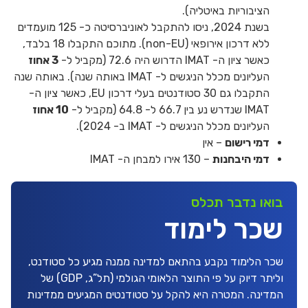
הציבוריות באיטליה).
בשנת 2024, ניסו להתקבל לאוניברסיטה כ- 125 מועמדים
ללא דרכון אירופאי (non-EU). מתוכם התקבלו 18 בלבד,
כאשר ציון ה- IMAT הדרוש היה 72.6 (מקביל ל-
3 אחוז
העליונים מכלל הניגשים ל- IMAT באותה שנה). באותה שנה
התקבלו גם 30 סטודנטים בעלי דרכון EU, כאשר ציון ה-
IMAT שנדרש נע בין 66.7 ל- 64.8 (מקביל ל-
10 אחוז
העליונים מכלל הניגשים ל- IMAT ב- 2024).
דמי רישום
– אין
דמי היבחנות
– 130 אירו למבחן ה- IMAT
בואו נדבר תכלס
שכר לימוד
שכר הלימוד נקבע בהתאם למדינה ממנה מגיע כל סטודנט,
וליתר דיוק על פי התוצר הלאומי הגולמי (תל”ג, GDP) של
המדינה. המטרה היא להקל על סטודנטים המגיעים ממדינות