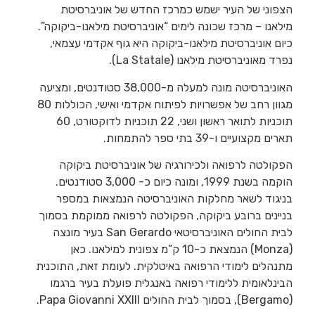
הצפוני של העיר ישמש כמרכז החדש של אוניברסיטת
מילאנו – מרכז שכונה לימים “אוניברסיטת מילאנו-ביקוקה”.
כיום אוניברסיטת מילאנו-ביקוקה היא גוף אקדמי עצמאי,
נפרד מאוניברסיטת מילאנו (La Statale).
האוניברסיטה מונה למעלה מ-38,000 סטודנטים, ומציעה
מגוון רחב של אפשרויות לפיתוח אקדמי ואישי, הכוללות 80
תוכניות לתואר ראשון ושני, 22 תוכניות לדוקטורט, 60
תארים מקצועיים ו-39 בתי ספר להתמחות.
הפקולטה לרפואה ולכירורגיה של אוניברסיטת ביקוקה
הוקמה בשנת 1999, ומונה כיום כ- 3,000 סטודנטים.
בניגוד לשאר מחלקות האוניברסיטה הנמצאות במספר
בניינים ברובע ביקוקה, הפקולטה לרפואה ממוקמת בסמוך
לבית החולים האוניברסיטאי San Gerardo בעיר מונצה
(Monza) הנמצאת כ-10 ק”מ צפונית למילאנו. כאן
מתנהלים לימודי הרפואה באיטלקית. לעומת זאת, התוכנית
הבינלאומית ללימודי רפואה באנגלית פועלת בעיר ברגמו
(Bergamo), בסמוך לבית החולים Papa Giovanni XXIII.