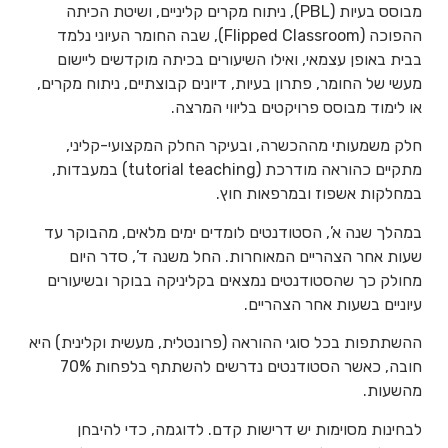
מבוסס בעיות (PBL), ניתוח מקרים קליניים, ושיטת הכיתה
ההפוכה (Flipped Classroom), שבה החומר העיוני נלמד
בבית באופן עצמאי, ואילו השיעורים בכיתה מוקדשים ליישום
מעשי של החומר, פתרון בעיות, דיונים קבוצתיים, ניתוח מקרים,
או לימוד מבוסס פרויקטים בליווי המרצה.
חלק משמעותי מההכשרה, ובעיקר החלק המקצועי-קליני,
מתקיים כהוראה מודרכת (tutorial teaching) במעבדות,
במחלקות אשפוז ובמרפאות חוץ.
במהלך שנה א’, הסטודנטים לומדים ימים מלאים, מהבוקר עד
שעות אחר הצהריים המאוחרות. החל משנה ד’, סדר היום
מחולק כך שהסטודנטים נמצאים בקליניקה בבוקר ובשיעורים
עיוניים בשעות אחר הצהריים.
ההשתתפות בכל סוגי ההוראה (פרונטלית, מעשית וקלינית) היא
חובה, כאשר הסטודנטים נדרשים להשתתף בלפחות 70%
מהשעות.
לבחינות מסוימות יש דרישות קדם. לדוגמה, כדי להיבחן