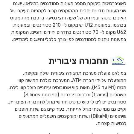
לאוניברסיטת ביקוקה מספר מעונות סטודנטים במילאנו. ישנם
שני מעונות חדשים יחסית הממוקמים קרוב לקמפוס העיקרי של
האוניברסיטה, ובמרחק של שעה וחצי נסיעה ברכבת מהקמפוס
בברגמו. במעונות U12 יש מקום ל- 210 סטודנטים, ובמעונות
U62 מקום ל- 70 סטודנטים בחדרים יחידים וזוגיים. המקומות
במעונות ניתנים לסטודנטים לפי צורך כלכלי והישגים לימודיים.
תחבורה ציבורית
במילאנו פועלת מערכת תחבורה ציבורית יעילה ומקיפה,
המופעלת על ידי חברת ATM. המערכת כוללת חמישה קווי
מטרו (M1 עד M5), מאות קווי אוטובוסים עירוניים כולל קווי לילה,
חשמליות (trams) ורכבות פרבריות (המכונות S lines).
סטודנטים יכולים לרכוש כרטיס חודשי מוזל לתחבורה הציבורית,
וקיים גם מנוי שנתי מוזל אף יותר. בעיר קיים גם שרות אופניים
שיתופיים (BikeMi) ושרותי קורקינטים חשמליים המתאימים
לנסיעות קצרות.