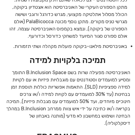
מתקן הספורט העיקרי של האוניברסיטה הוא אצטדיון ביקוקה,
הכולל מסלול אתלטיקה מקצועי, מגרש כדורגל ורוגבי ושישה
מגרשי טניס מקורים. מתקן נוסף מכונה PalaBicocca (אולם
הספורט של ביקוקה), ונמצא בקמפוס האוניברסיטה עצמה. זהו
אולם ספורט סגור המיועד למשחקי כדורסל וכדורעף.
באוניברסיטת מילאנו-ביקוקה פועלות מקהלה ושתי תזמורות.
תמיכה בלקויות למידה
האוניברסיטה מפעילה שרות בשם B.Inclusion Space התומך
ומסייע למועמדים וסטודנטים עם מוגבלויות פיזיות או עם לקויות
למידה ספציפיות (SLD). התאמות אפשריות כוללות תוספת זמן
בבחינות (עד 30% למועמדים עם לקויות למידה ו/או צרכים
חינוכיים מיוחדים, ועד 50% למועמדים עם מגבלות פיזיות), תמיכה
בקריאה ו/או כתיבה על ידי איש צוות ממרחב B.Inclusion במהלך
הבחינה ושימוש במחשבון לא מדעי (מותנה באבחון של
דיסקלקוליה).