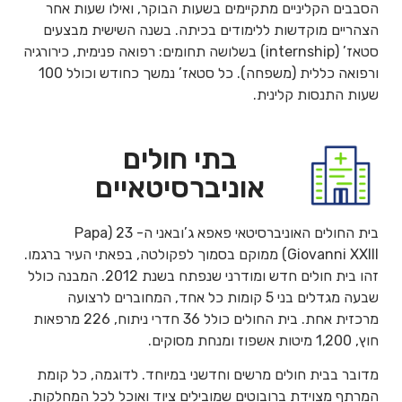
הסבבים הקליניים מתקיימים בשעות הבוקר, ואילו שעות אחר
הצהריים מוקדשות ללימודים בכיתה. בשנה השישית מבצעים
סטאז’ (internship) בשלושה תחומים: רפואה פנימית, כירורגיה
ורפואה כללית (משפחה). כל סטאז’ נמשך כחודש וכולל 100
שעות התנסות קלינית.
בתי חולים
אוניברסיטאיים
בית החולים האוניברסיטאי פאפא ג’ובאני ה- 23 (Papa
Giovanni XXIII) ממוקם בסמוך לפקולטה, בפאתי העיר ברגמו.
זהו בית חולים חדש ומודרני שנפתח בשנת 2012. המבנה כולל
שבעה מגדלים בני 5 קומות כל אחד, המחוברים לרצועה
מרכזית אחת. בית החולים כולל 36 חדרי ניתוח, 226 מרפאות
חוץ, 1,200 מיטות אשפוז ומנחת מסוקים.
מדובר בבית חולים מרשים וחדשני במיוחד. לדוגמה, כל קומת
המרתף מצוידת ברובוטים שמובילים ציוד ואוכל לכל המחלקות.