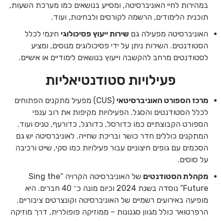
במהירות לחיי האוניברסיטה, ומסייע בנושאים כמו מערכת השעות,
תוכנית הלימודים, הרשמה לקורסים ולבחינות, ועוד.
האוניברסיטה מפעילה גם
שירות ייעוץ פסיכולוגי
חינמי לכלל
הסטודנטים. השירות ניתן על ידי פסיכולוגים מנוסים, ומציע
לסטודנטים מרחב להקשבה וייעוץ בנושאים לימודיים או אישיים.
פעילויות סטודנטיאליות
מרכז הספורט האוניברסיטאי
(CUS) מפעיל מתקנים הפתוחים
לכלל הסטודנטים והסגל. הפעילויות מקיפות את רוב ענפי
הספורט הקבוצתיים כמו כדורסל, כדורגל, כדורעף, טניס ועוד.
המתקנים כוללים חדר כושר ובריכת שחייה. לאוניברסיטה יש גם
הסכמים עם גופים חיצוניים עבור פעילויות כמו סקי, שייט ורכיבה
על סוסים.
מקהלת הסטודנטים
של האוניברסיטה הקרויה “Sing the
Future” נוסדה בשנת 2024 וכיום מונה כ־ 40 חברים. היא
מופיעה באירועים רשמיים של האוניברסיטה וקונצרטים ציבוריים.
הרפרטואר כולל מגוון סגנונות – ממוזיקה פופולרית, דרך מוזיקה