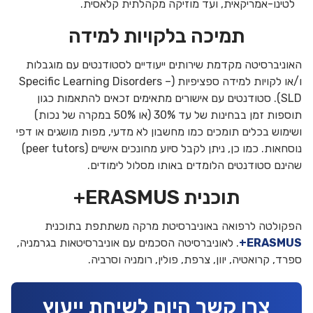
לטינו-אמריקאית, ועד מוזיקה מקהלתית קלאסית.
תמיכה בלקויות למידה
האוניברסיטה מקדמת שירותים ייעודיים לסטודנטים עם מוגבלות
ו/או לקויות למידה ספציפיות (Specific Learning Disorders –
SLD). סטודנטים עם אישורים מתאימים זכאים להתאמות כגון
תוספות זמן בבחינות של עד 30% (או 50% במקרה של נכות)
ושימוש בכלים תומכים כמו מחשבון לא מדעי, מפות מושגים או דפי
נוסחאות. כמו כן, ניתן לקבל סיוע מחונכים אישיים (peer tutors)
שהינם סטודנטים הלומדים באותו מסלול לימודים.
תוכנית ERASMUS+
הפקולטה לרפואה באוניברסיטת מרקה משתתפת בתוכנית
ERASMUS+
. לאוניברסיטה הסכמים עם אוניברסיטאות בגרמניה,
ספרד, קרואטיה, יוון, צרפת, פולין, רומניה וסרביה.
צרו קשר היום לשיחת ייעוץ