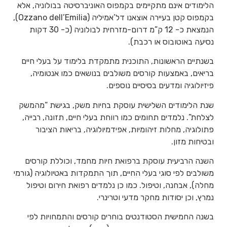
הלימודים אינם מתקיימים בקמפוס האוניברסיטה בבולוניה, אלא
בקמפוס קטן בעיירה אוצאנו דל’אמיליה (Ozzano dell’Emilia),
הנמצאת כ- 12 ק”מ דרום-מזרחית לבולוניה (כ- 30 דקות
נסיעה באוטובוס או רכבת).
בשנתיים הראשונות, התוכנית מתמקדת בלימוד על בעלי חיים
בריאים, באמצעות קורסים משולבים בנושאים כמו אנטומיה,
פיזיולוגיה ומדעים בסיסיים נוספים.
שנת הלימודים השלישית עוסקת בחיות משק, בגישת “מהמשק
לצלחת”. נלמדים תחומים כמו רווחת בעלי חיים, תזונה, רבייה,
פתולוגיה, מחלות זיהומיות, אפידמיולוגיה, בריאות הציבור
ובטיחות מזון.
השנה הרביעית עוסקת ברפואת חיות מחמד, וכוללת קורסים
משולבים לפי סוגי בעלי החיים, תוך התמקדות באטיולוגיה (גורמי
מחלה), אבחנה, וטיפול. כמו כן נלמדים רפואת חירום וטיפול
נמרץ, וכן יסודות מחקר מדעי וטרינרי.
בשנה החמישית הסטודנטים בוחרים קורסים והתמחויות לפי