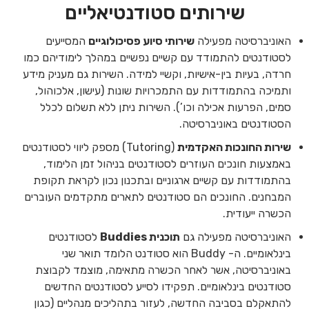
שירותים סטודנטיאליים
האוניברסיטה מפעילה
שירותי סיוע פסיכולוגיים
המסייעים
לסטודנטים להתמודד עם קשיים נפשיים במהלך לימודיהם כמו
חרדה, בעיות בין-אישיות, וקשיי למידה. השירות גם מעניק מידע
ותמיכה בהתמודדות עם התמכרויות שונות (עישון, אלכוהול,
סמים, הפרעות אכילה וכו’). השירות ניתן ללא תשלום לכלל
הסטודנטים באוניברסיטה.
שירות החונכות האקדמית
(Tutoring) מספק ליווי לסטודנטים
באמצעות חונכים העוזרים לסטודנטים בניהול זמן הלימוד,
בהתמודדות עם קשיים ארגוניים ובתכנון נכון לקראת תקופת
המבחנים. החונכים הם סטודנטים לתארים מתקדמים העוברים
הכשרה ייעודית.
האוניברסיטה מפעילה גם
תוכנית Buddies
לסטודנטים
בינלאומיים. ה- Buddy הוא סטודנט הלומד תואר שני
באוניברסיטה, אשר לאחר הכשרה מתאימה, מוצמד לקבוצת
סטודנטים בינלאומיים. תפקידו לסייע לסטודנטים החדשים
להתאקלם בסביבה החדשה, לעזור בתהליכים מנהליים (כגון