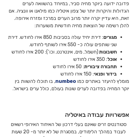
פדובה ידועה ביוקר מחיה סביר, במיוחד בהשוואה לערים
הגדולות והיקרות יותר של צפון איטליה כמו מילאנו או וונציה. אם
זאת, היא עדיין יקרה יותר מרוב הערים במרכז ומזרח אירופה.
להלן רשימה של הוצאות מחיה חודשיות משוערות:
מגורים
: דירת יחיד עולה בסביבות 850 אירו לחודש. דירת
שני שותפים עולה כ- 550 אירו לשותף לחודש.
חשבונות
(חשמל, מים, אינטרנט, וכו’): 200 אירו לחודש
אוכל
: 350 אירו לחודש
תחבורה
ציבורית
: 50 אירו לחודש
בידור
ופנאי
: 150 אירו לחודש
מומלץ להיעזר באתרים כמו
numbeo
, בו תוכלו להשוות בין
יוקר המחיה בפדובה לערים שונות בעולם, כולל ערים בישראל.
אפשרויות עבודה באיטליה
סטודנטים זרים שאינם בעלי דרכון של האיחוד האירופי רשאים
לעבוד במהלך הלימודים, במסגרת של לא יותר מ- 20 שעות