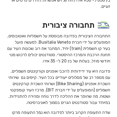
בין 650 ל- 950 אירו לחודש, ויש אפשרות לחדרים פרטיים או
זוגיים.
תחבורה ציבורית
התחבורה הציבורית בפדובה מבוססת על חשמליות ואוטובוסים,
המופעלים על ידי חברת Busitalia Veneto. למעשה פועל
בעיר קו חשמלית (tram) יחיד, המחבר את רוב שכונות העיר עם
תחנת הרכבת והמרכז ההיסטורי. סטודנטים יכולים לרכוש מנוי
חודשי מוזל, בעלות של בין 20 ל- 35 אירו.
פדובה היא עיר ידידותית לרוכבי אופניים וקורקינטים חשמליים,
עם מספר רב של מסלולים ייעודיים בכל העיר. קיימים גם שירותי
השכרת אופניים (Bike Sharing) ושרותי השכרת קורקינטים
חשמליים (המופעלים על ידי חברת BIT). מרכז העיר קומפקטי
ושטוח, מה שהופך את ההליכה לדרך נוחה ומהירה להתניידות,
במיוחד עבור סטודנטים הגרים בסמוך לאוניברסיטה.
שדה התעופה הקרוב ביותר לפדובה הוא נמל התעופה מרקו