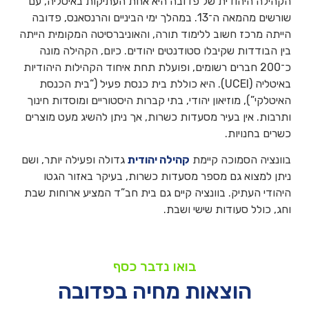
הקהילה היהודית של פדובה היא אחת העתיקות באיטליה, עם
שורשים מהמאה ה־13. במהלך ימי הביניים והרנסאנס, פדובה
הייתה מרכז חשוב ללימוד תורה, והאוניברסיטה המקומית הייתה
בין הבודדות שקיבלו סטודנטים יהודים. כיום, הקהילה מונה
כ־200 חברים רשומים, ופועלת תחת איחוד הקהילות היהודיות
באיטליה (UCEI). היא כוללת בית כנסת פעיל (“בית הכנסת
האיטלקי”), מוזיאון יהודי, בתי קברות היסטוריים ומוסדות חינוך
ותרבות. אין בעיר מסעדות כשרות, אך ניתן להשיג מעט מוצרים
כשרים בחנויות.
בוונציה הסמוכה קיימת
קהילה יהודית
גדולה ופעילה יותר, ושם
ניתן למצוא גם מספר מסעדות כשרות, בעיקר באזור הגטו
היהודי העתיק. בוונציה קיים גם בית חב”ד המציע ארוחות שבת
וחג, כולל סעודות שישי ושבת.
בואו נדבר כסף
הוצאות מחיה בפדובה