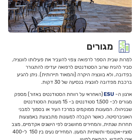
מגורים
למרות שבית הספר לרפואה צפוי להעביר את פעילותו לוונציה,
סביר להניח שרוב הסטודנטים לרפואה יעדיפו להתגורר
בפדובה, ולא בוונציה היקרה (והמאוד תיירותית). ניתן להגיע
ברכבת מפדובה לוונציה בנסיעה של 30 דקות.
ארגון ה-
ESU
(האחראי על רווחת הסטודנטים באזור) מספק
מגורים לכ- 1,500 סטודנטים ב- 15 מעונות הסטודנטים
שבניהולו. המעונות ממוקמים במרכז העיר או בסמוך למבני
האוניברסיטה, כאשר הקבלה למעונות מתבצעת באמצעות
תחרות שנתית, והמחירים מחושבים לפי הישגים אקדמיים, מצב
סוציו-אקונומי ותשתיות המעון. המחירים נעים בין 150 ל-400
אירו לחודש, בהתאם למעון.