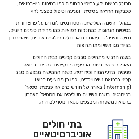
הכולל רכישת ידע בסיסי בתחומים כמו בטיחות ביו-רפואית,
טכניקות החייאה בסיסית, ומניעה וטיפול בפצעי לחץ.
במהלך השנה השלישית, הסטודנטים לומדים על פרוצדורות
בסיסיות הנהוגות במחלקות רפואיות כמו מדידת סימנים חיוניים,
נטילה וטיפול בדגימות דם או נוזלים ביולוגיים אחרים, שימוש נכון
בציוד מגן אישי ומתן תרופות.
בשנה הרביעי מתחילים סבבים קליניים בבית החולים
האוניברסיטאי. בשנה הרביעית מתקיימים סבבים ברפואה
פנימית, מדעי המוח וכירורגיה. בשנה החמישית מבצעים סבב
קליני ברפואת נשים וילדים, וכמו כן מבוצעים סטאז’
(internship) באורך של חודש ברפואה פנימית וסטאז’
בכירורגיה. בשנה השישית משלימים את הסטאז’ האחרון
ברפואת משפחה ומבצעים סטאז’ נוסף לבחירה.
בתי חולים
אוניברסיטאיים