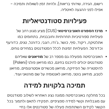
רישום, הגירה, שירותי בריאות), ולהיות זמין לשאלות ותמיכה –
אפילו לפני ההגעה לאיטליה.
פעילויות סטודנטיאליות
מרכז הספורט האוניברסיטאי
(CUS) מציע מגוון רחב של
פעילויות ספורטיביות תחרותיות וחובבניות, בתחומים כמו
אתלטיקה, ריקוד, סיף, כושר, ג’ודו, רוגבי, כדורגל, טניס, כדורעף
וכדורסל. הפעילויות זמינות לכלל הסטודנטים במחירים נוחים.
האוניברסיטה מפעילה גם מספר רב של
מוזיאונים
שאליהם
סטודנטים יכולים להיכנס בחינם, כמו מוזיאון פולני (Poleni)
להיסטוריה של הפיזיקה, מוזיאון מכשירים אסטרונומיים, מוזיאון
לטבע, מוזיאון בוטני, מוזיאון לאנטומיה על שם מורגאני ועוד.
תמיכה בלקויות למידה
בכל מחלקה באוניברסיטה ממונה נציג האחראי לשילוב סטודנטים
עם מוגבלויות וקשיי למידה ספציפיים. תפקידו לתאם ולתמוך בכל
הקשור לקידום השתתפות פעילה של סטודנטים אלו בחיי