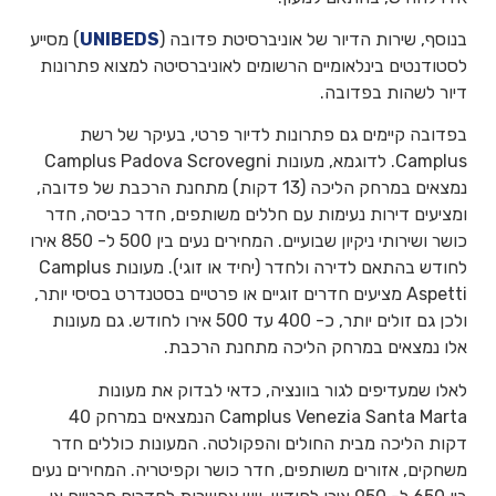
בנוסף, שירות הדיור של אוניברסיטת פדובה (
UNIBEDS
) מסייע
לסטודנטים בינלאומיים הרשומים לאוניברסיטה למצוא פתרונות
דיור לשהות בפדובה.
בפדובה קיימים גם פתרונות לדיור פרטי, בעיקר של רשת
Camplus. לדוגמא, מעונות Camplus Padova Scrovegni
נמצאים במרחק הליכה (13 דקות) מתחנת הרכבת של פדובה,
ומציעים דירות נעימות עם חללים משותפים, חדר כביסה, חדר
כושר ושירותי ניקיון שבועיים. המחירים נעים בין 500 ל- 850 אירו
לחודש בהתאם לדירה ולחדר (יחיד או זוגי). מעונות Camplus
Aspetti מציעים חדרים זוגיים או פרטיים בסטנדרט בסיסי יותר,
ולכן גם זולים יותר, כ- 400 עד 500 אירו לחודש. גם מעונות
אלו נמצאים במרחק הליכה מתחנת הרכבת.
לאלו שמעדיפים לגור בוונציה, כדאי לבדוק את מעונות
Camplus Venezia Santa Marta הנמצאים במרחק 40
דקות הליכה מבית החולים והפקולטה. המעונות כוללים חדר
משחקים, אזורים משותפים, חדר כושר וקפיטריה. המחירים נעים