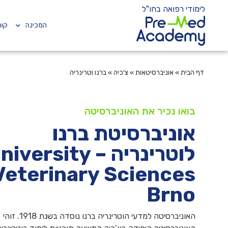
לימודי רפואה בחו"ל
המכינה
קור
דף הבית
»
אוניברסיטאות
»
צ'כיה
»
ברנו וטרינריה
בואו נכיר את האוניברסיטה
אוניברסיטת ברנו
לוטרינריה – iversity
Veterinary Sciences
Brno
האוניברסיטה למדעי הוטרינריה ברנו נוסדה בשנת 1918. זוהי