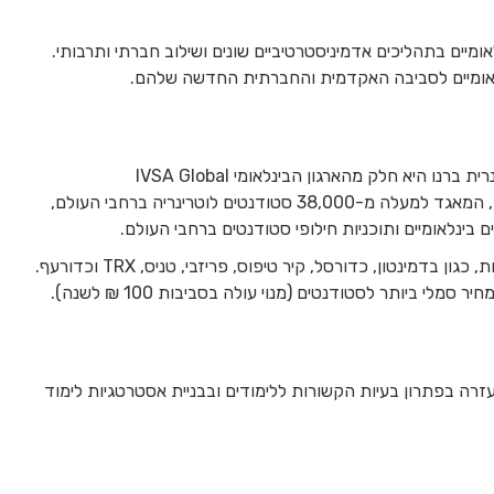
 מסייע לסטודנטים בינלאומיים בתהליכים אדמיניסטרטיביים שונים ושילוב חברתי ותרבותי.
אומיים לסביבה האקדמית והחברתית החדשה שלהם.
IVSA Brno – אגודת הסטודנטים של האוניברסיטה הוטרינרית ברנו היא חלק מהארגון הבינלאומי IVSA Global
(International Veterinary Students’ Association), המאגד למעלה מ-38,000 סטודנטים לוטרינריה ברחבי העולם,
מועדון הספורט של האוניברסיטה מציע חוגים ופעילויות רבות, כגון בדמינטון, כדורסל, קיר טיפוס, פריזבי, טניס, TRX וכדורעף.
י ביותר לסטודנטים (מנוי עולה בסביבות 100 ₪ לשנה).
עזרה בפתרון בעיות הקשורות ללימודים ובבניית אסטרטגיות לימוד