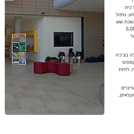
ה
נית הצ’כית
ן, טיפול
נמשכת שש
שר היקף ההוראה הכולל הוא מעל 5,000
ל
ה בצ’כיה
קמפוס
, לחיות
רינרים
קלאיים,