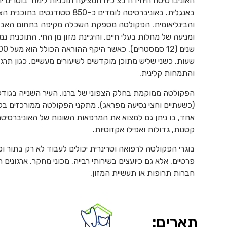
האוניברסיטה היחידה בצ’כיה המציעה תוכניות לימוד בוטרינרי
באנגלית. באוניברסיטה לומדים כ-850 סטודנטים בתוכ
והבינליאומית. הפקולטה מספקת השכלה מקיפה בתחום האבחו
ומניעה של מחלות בעלי חיים, והיגיינת מזון מן החי. התוכנית 
שנים (12 סמסטרים), כא
שעות, כשני שליש מתוכן מוקדשים לשיעורים מעשיים, כגון תרגו
והתמחות קלינית.
הפקולטה ממוקמת בחלק הצפוני של ברנו, העיר השנייה בגודל
(כשעתיים וחצי נסיעה מפראג). מתקני הפקולטה ממורכזים ב
אחד, בו ניתן גם למצוא את המרפאות השונות של האוניברסיטה
קטנות, גדולות ואפילו אקזוטיות.
בוגרי הפקולטה לרפואה וטרינרית יכולים לעבוד לא רק בתור וט
פרטיים, אלא גם כיועצים בשירותי רבייה, מכוני מחקר, ארגונים ח
חברות תרופות או תעשיית המזון.
תארים: