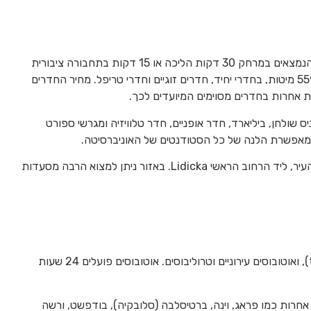
אוניברסיטת ברנו לוטרינריה מציעה מגורים במעונות סטודנטים הנמצאים במרחק 30 דקות הליכה או 15 דקות בתחבורה ציבורית
מהאוניברסיטה. במעונות, הקרויים מעונות קוניק (Kounic) יש 559 מיטות, בחדרי יחיד, חדרים זוגיים וחדרי טריפל. מחיר החדרים
יס שולחן, ביליארד, חדר אופניים, חדר טלוויזיה ומגרשי ספורט
נה מאפשרת הלנה של כל הסטודנטים של האוניברסיטה.
סטודנטים שבוחרים לא לגור במעונות, גרים בדרך כלל במרכז העיר, ליד הרחוב הראשי Lidicka. באזור ניתן למצוא הרבה מסעדות
מערכת התחבורה הציבורית בברנו מורכבת מחשמליות (trams), ואוטובוסים עירוניים וטרוליבוסים. אוטובוסים פועלים 24 שעות
 אחרות כמו פראג, וינה, ברטיסלבה (סלובקיה), בודפשט, ורשה