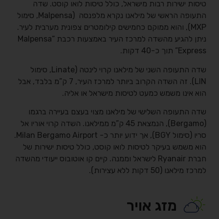
טיסות ישירות רבות מישראל, כולל טיסות לואו קוסט. שדה
התעופה הראשי של מילאנו נקרא מלפנסה (Malpensa, סימול
MXP), והוא ממוקם כחמישים קילומטרים צפונית מערבית לעיר.
ניתן להגיע מהשדה למרכז העיר באמצעות רכבת “Malpensa
Express” תוך כ-40 דקות.
שדה התעופה השני של מילאנו קרוי לינטה (Linate, סימול
LIN). זה השדה הקרוב ביותר למרכז העיר, 7 ק”מ בלבד, אבל
הוא אינו משמש כמעט לטיסות מישראל או אליה.
שדה התעופה השלישי של מילאנו מצוי בעצם בעיירה ברגמו
(Bergamo), הנמצאת 45 ק”מ ממילאנו. השדה קרוי אוריו אל
סריו (סימול BGY), אך ידוע יותר כ- Milan Bergamo Airport.
הוא משמש בעיקר לטיסות לואו קוסט, כולל טיסות ישירות של
חברת Ryanair לישראל וממנה. קיים קו אוטובוס ייעודי מהשדה
למרכז מילאנו (50 דקות ללא עצירות).
מזג אויר