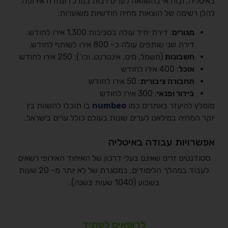
באיטליה, ובוודאי בהשוואה לערים רבות במרכז ומזרח אירופה.
להלן רשימה של הוצאות מחיה חודשיות משוערות:
מגורים
: דירת יחיד עולה בסביבות 1,300 אירו לחודש.
דירת שני שותפים עולה כ- 800 אירו לשותף לחודש.
חשבונות
(חשמל, מים, אינטרנט, וכו’): 250 אירו לחודש
אוכל
: 400 אירו לחודש
תחבורה ציבורית
: 50 אירו לחודש
בידור ופנאי
: 300 אירו לחודש
מומלץ להיעזר באתרים כמו
numbeo
בו תוכלו להשוות בין
יוקר המחיה במילאנו לערים שונות בעולם כולל ערים בישראל.
אפשרויות עבודה באיטליה
סטודנטים זרים שאינם בעלי דרכון של האיחוד האירופי רשאים
לעבוד במהלך הלימודים, במסגרת של לא יותר מ- 20 שעות
בשבוע (1040 שעות בשנה).
לרופאים לעתיד