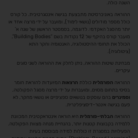
השנה כולה.
ההוראה באוניברסיטת מתבצעת בגישה אינטגרטיבית. כל קורס
כולל מספר מודולים (נושאי לימוד), ומועבר על ידי מרצה אחד או
יותר מהסגל האקדמי. לדוגמה, בסמסטר הראשון של שנה א’
מועבר קורס בהיקף של 12 נקודות בשם “Building Bodies”,
הכולל את תחומי ההיסטולוגיה, האנטומיה וחקר התא
(ציטולוגיה).
מבחינת שיטות ההוראה, ניתן לחלק את ההוראה לשני סוגים
עיקריים.
ההוראה
הפורמלית
כוללת
הרצאות
המיועדות להוראת חומר
בסיסי בתחום מסוים, ומועברות על ידי מרצה מסגל הפקולטה,
וסמינרים
בהם עוסקים בנושאים ספציפיים או נושאי מחקר, לא
פעם בגישה אינטר-דיסציפלינרית.
ההוראה
הבלתי-פורמלית
היא הוראה אינטראקטיבית המכוונת
ללמידה בקבוצות קטנות יותר, בהנחיית מנחה מצוות הפקולטה.
הפעילויות במסגרת זו כוללות למידה מבוססת בעיות