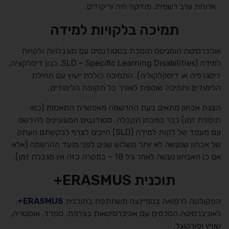
ארוחת ערב רשמית, מוזיקה חיה וריקודים.
תמיכה בלקויות למידה
אוניברסיטת הומניטס תומכת בסטודנטים עם מוגבלויות ולקויות
למידה (SLD – Specific Learning Disabilities, כגון דיסלקציה,
דיסגרפיה או דיסקלקוליה). התמיכה כוללת ייעוץ עם תחילת
הלימודים ותמיכה שוטפת לאורך כל תקופת הלימודים.
הצגת אבחון מתאים בעת ההרשמה מאפשרת התאמות (כמו
תוספת זמן) כבר במבחן הקבלה. סטודנטים המעוניינים להירשם
עם מעמד של לקות למידה (SLD) חייבים לצרף לבקשתם העתק
של אבחון שנעשה לא יותר משלוש שנים לפני מועד ההרשמה (אלא
אם כן האבחון נעשה לאחר גיל 18 – במקרה כזה אין מגבלת זמן).
תוכנית ERASMUS+
הפקולטה לרפואה בספיינצה משתתפת בתוכנית
ERASMUS+
.
לאוניברסיטה הסכמים עם אוניברסיטאות בצרפת, ספרד, אוסטריה,
שוויץ ופורטוגל.