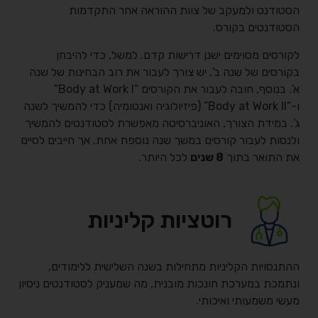
הסטודנט ולמעקב של צוות ההוראה אחר התקדמות
הסטודנטים בקורס.
לקורסים מסוימים ישנן דרישות קדם. למשל, כדי להיבחן
בקורסים של שנה ב’, יש צורך לעבור את רוב הבחינות של שנה
א’. בנוסף, חובה לעבור את הקורסים “Body at Work I”
ו-“Body at Work II” (פיזיולוגיה ואנטומיה) כדי להמשיך לשנה
ג’. במידת הצורך, האוניברסיטה מאפשרת לסטודנטים להמשיך
ולנסות לעבור קורסים במשך שנה נוספת אחת, אך חייבים לסיים
את התואר בתוך
8 שנים
לכל היותר.
רוטציות קליניות
ההתנסויות הקליניות מתחילות בשנה השלישית ללימודים,
ונתמכת במערכת חונכות מובנית, מה שמעניק לסטודנטים ניסיון
מעשי משמעותי ואיכותי.