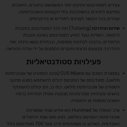
צעירים לסטודנטים וותיקים יותר המשמשים כחונכים. החונכים
מסייעים לחניכים בהשתלבות בחיי הקמפוס והאוניברסיטה,
ועוזרים בכל הקשור לעניינים לימודיים או בירוקרטיים.
שירות ההדרכה
(Tutoring) זמין לכל הסטודנטים בתוכנית
לרפואה. השירות נועד לסייע לסטודנטים בארגון תוכנית
הלימודים, בהכנה לבחינות מסוימות, ובבחירת נושא התזה. את
ההדרכה מבצעים מרצים וחוקרים הממונים על ידי ועדת ההוראה.
פעילויות סטודנטיאליות
במסגרת הסכם עם CUS Milano (ארגון הספורט של אוניברסיטת
מילאנו), סטודנטים של הומניטס יכולים להשתמש במגוון מתקני
הספורט של אוניברסיטת מילאנו. כמו כן, הם יכולים להשתתף
בחוגים ופעילויות ספורטיביות מגוונות ואפילו תחרויות ברמה
האוניברסיטאית או הלאומית.
ערב הגאלה של Hunimed הוא אירוע שנתי שמארחת
אוניברסיטת הומניטס במילאנו, לציון סיום שנת הלימודים
האקדמית. האירוע בו משתתפים לרוב מעל 700 סטודנטים כולל