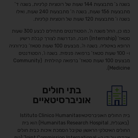
בשנה ג’ מתבצעות 144 שעות של רוטציות קליניות, בשנה ד’
מתבצעות 156 שעות, בשנה ה’ מתבצעות 240 שעות, ואילו
בשנה ו’ מתבצעות 120 שעות של רוטציות קליניות.
כמו כן, החל משנה ה’, הסטודנטים מתחילים לבצע 300 שעות
סטאז’ (Internship) חובה, הנדרשות לצורך קבלת רישיון
הרופא באיטליה. בשנה ה’, מבצעים 100 שעות סטאז’ בכירורגיה
ו- 100 שעות סטאז’ ברפואה פנימית. בשנה ו’, הסטודנטים
מבצעים 100 שעות סטאז’ ברפואה קהילתית (Community
Medicine).
בתי חולים
אוניברסיטאיים
בית החולים האוניברסיטאיIstituto Clinico Humanitas
(באנגלית, Humanitas Research Hospital) הוא בית
החולים האיטלקי הראשון שקיבל הסמכת איכות כבית חולים
אקדמי על ידי ה- Joint Commission International (גוף