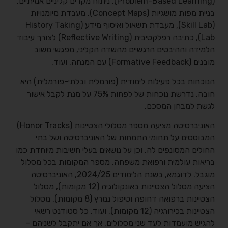
(Problem-Based Learning), ניתוח מקרים קליניים אמיתיים,
בניית מפות מושגיות (Concept Maps), מעבדת מיומנויות
(Skill Lab), מעבדת תשאול ואיסוף מידע (History Taking
Lab), כתיבה רפלקטיבית (Reflective Writing) לצורך עיבוד
הלמידה וההיבטים הרגשיים מהשדה הקליני, מפגשי משוב
מובנים (Formative Feedback) עם המנחה, ועוד.
הנוכחות בכל פעילות לימודית (פורמלית ובלתי-פורמלית) היא
חובה. נדרשת נוכחות של לפחות 75% על מנת לקבל אישור
לגשת למבחן המסכם.
האוניברסיטה מציעה מספר מסלולי הצטיינות (Honor Tracks)
המבוססים על תחומי התמחות של האוניברסיטה ושל בתי
החולים המסונפים לה, וכן על נושאים בעלי חשיבות מיוחדת כמו
בריאות עולמית ורפואת משפחה. מספר המקומות בכל מסלול
מוגבל. לדוגמא, בשנת הלימודים 2024/25, האוניברסיטה
הציעה מסלול הצטיינות באונקולוגיה (12 מקומות), מסלול
הצטיינות ברפואה דחופה וטיפול נמרץ (8 מקומות), מסלול
הצטיינות בכירורגיה (12 מקומות), ועוד. כל סטודנט רשאי
להגיש מועמדות לעד שני מסלולים, אך אם יתקבל לשניהם –