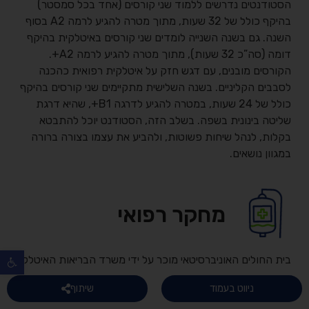
הסטודנטים נדרשים ללמוד שני קורסים (אחד בכל סמסטר)
בהיקף כולל של 32 שעות, מתוך מטרה להגיע לרמה A2 בסוף
השנה. גם בשנה השנייה לומדים שני קורסים באיטלקית בהיקף
דומה (סה”כ 32 שעות), מתוך מטרה להגיע לרמה A2+.
הקורסים מובנים, עם דגש חזק על איטלקית רפואית כהכנה
לסבבים הקליניים. בשנה השלישית מתקיימים שני קורסים בהיקף
כולל של 24 שעות, במטרה להגיע לדרגה B1+, שהיא דרגת
שליטה בינונית בשפה. בשלב הזה, הסטודנט יוכל להתבטא
בקלות, לנהל שיחות פשוטות, ולהביע את עצמו בצורה ברורה
במגוון נושאים.
מחקר רפואי
פתח
בית החולים האוניברסיטאי מוכר על ידי משרד הבריאות האיטלקי
כ-
IRCCS
, כלומר בית חולים המשלב טיפול רפואי עם מחקר
ניווט בעמוד
שיתוף
מדעי רפואי. מדובר באחד מבתי החולים המתקדמים מבחינה