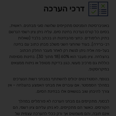
דרכי הערכה
באוניברסיטת הומניטס מתקיימים שלושה סוגי מבחנים. ראשית,
בסיום כל קורס נערכת בחינת סיום, עליה ניתן ציון רשמי הנרשם
בתיק הלימודים. כחצי מהבחינות הן בכתב בלבד (שאלות
רב-ברירה), בעוד שהחצי השני משלב מבחן כתוב עם בחינה
בעל-פה אליה ניתן לגשת רק לאחר מעבר החלק הכתוב
בהצלחה. ציון מעבר הוא 60% (18 מתוך 30). בחינות מסוימות
כוללות גם מרכיב מעשי, כגון בדיקת מטופל או ניתוח ממצאים
במיקרוסקופ.
בנוסף, הסטודנטים יכולים להשתתף במבחני רשות הנערכים
במהלך הסמסטר. אם עוברים את מבחני האמצע בהצלחה – אין
צורך להיבחן שוב בנושאים אלו בבחינת הסיום.
לבסוף, מתקיימים גם מבחני הערכה לא פורמליים במהלך
הקורסים. כאשר הם מתקיימים, לא ניתן עליהם ציון רשמי, הם
אינם חובה, והם משמשים אך ורק ככלי להערכה עצמית של