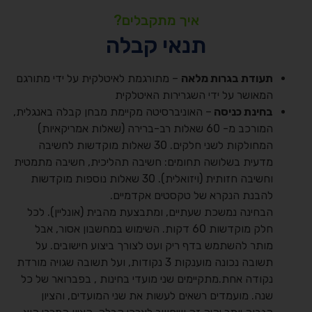
איך מתקבלים?
תנאי קבלה
תעודת בגרות מלאה
– מתורגמת לאיטלקית על ידי מתורגם
המאושר על ידי השגרירות האיטלקית
בחינת כניסה
– האוניברסיטה מקיימת מבחן קבלה באנגלית,
המורכב מ- 60 שאלות רב-ברירה (שאלות אמריקאיות)
המחולקות לשני חלקים. 30 שאלות מוקדשות לחשיבה
מדעית בשלושה תחומים: חשיבה תהליכית, חשיבה מתמטית
וחשיבה חזותית (ויזואלית). 30 שאלות נוספות מוקדשות
להבנת הנקרא של טקסטים אקדמיים.
הבחינה נמשכת שעתיים, ומתבצעת מהבית (אונליין). לכל
חלק מוקדשות 60 דקות. השימוש במחשבון אסור, אבל
מותר להשתמש בדף ריק ועט לצורך ביצוע חישובים. על
תשובה נכונה מוענקות 3 נקודות, ועל תשובה שגויה מורדת
נקודה אחת.מתקיימים שני מועדי בחינות , בפברואר של כל
שנה. מועמדים רשאים לעשות את שני המועדים, והציון