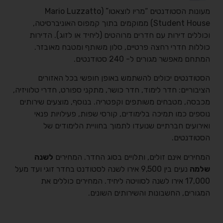
מעונות הסטודנטים “מריו לוצאטו” (Mario Luzzatto
Student House) ממוקמים בתוך קמפוס האוניברסיטה,
וכוללים דירות עם חדרים מרוהטים (ליחיד או לזוג). הדירות
כוללות חדרי רחצה פרטיים, סלון משותף ומטבח מאובזר.
המתחם מאפשר מגורים ל- 240 סטודנטים.
הסטודנטים יכולים להשתמש באופן חופשי בכל האזורים
הציבוריים: חדר לימוד, חדר כושר, מתקני ספורט, חדרי טלוויזיה,
מכבסה, מטבחים משותפים וקפטריה. בנוסף, מוצעים שירותים
נוספים כמו תמיכה בלימודים, קורסי שפות, פעילויות פנאי
ואירועים חברתיים שנועדו לתמוך בחוויית הלימודים של
הסטודנטים.
המחירים אינם זולים, ותלויים בסוג החדר. המחירים
לשנה
שלמה
נעים בין 9,500 אירו לשנה לסטודנט בחדר זוגי ועד מעל
17,000 אירו לשנה לסוויטה ליחיד. המחירים כוללים את
המגורים, החשבונות והשירותים השונים.