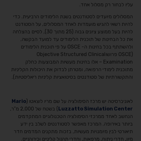
עליו לבחור רק מסלול אחד.
המסלולים מיועדים לסטודנטים בשנת הלימודים הרביעית. כדי
להיות רשאי להגיש מועמדות לאחד המסלולים, על הסטודנט
להיות בעל ממוצע ציונים גבוה (25 מתוך 30), לסיים בהצלחה
את כל הבחינות של תוכנית הלימודים עד למועד הבקשה,
ולהשתתף בכל בחינות ה- OSCE על פי תוכנית הלימודים
(OSCE פרושוObjective Structured Clinical
Examination – אלו בחינות מעשיות המבוצעות כחלק
מתוכנית לימודי הרפואה, ומטרתן לבדוק את היכולות הקליניות
והתקשורתיות של סטודנטים בסיטואציות קליניות ריאליסטיות).
לאוניברסיטה יש מרכז הסימולציה על שם מריו לוצאטו (
Mario
Luzzatto Simulation Center
) בשטח של 2,000 מ”ר,
הנחשב לאחד ממרכזי הסימולציה הטכנולוגיים המתקדמים
ביותר באירופה. המרכז מאפשר לסטודנטים לשלב בין ידע
תיאורטי לבין מיומנויות מעשיות, בזכות מתקנים המדמים חדר
מיון, חדרי ניתוח, מרפאות, וחדרי תרגול קליניים וכירורגיים.