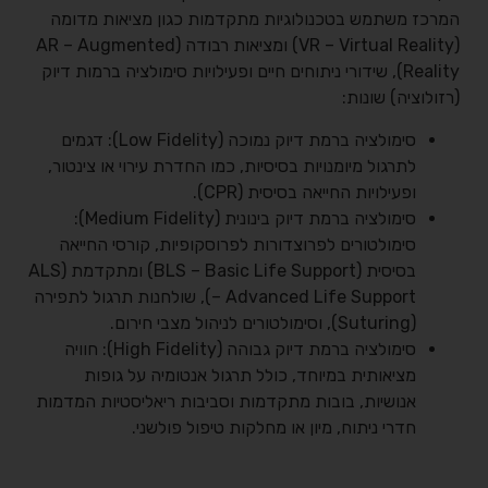
המרכז משתמש בטכנולוגיות מתקדמות כגון מציאות מדומה
(VR – Virtual Reality) ומציאות רבודה (AR – Augmented
Reality), שידורי ניתוחים חיים ופעילויות סימולציה ברמות דיוק
(רזולוציה) שונות:
סימולציה ברמת דיוק נמוכה (Low Fidelity): דגמים
לתרגול מיומנויות בסיסיות, כמו החדרת עירוי או צינטור,
ופעילויות החייאה בסיסית (CPR).
סימולציה ברמת דיוק בינונית (Medium Fidelity):
סימולטורים לפרוצדורות לפרוסקופיות, קורסי החייאה
בסיסית (BLS – Basic Life Support) ומתקדמת (ALS
– Advanced Life Support), שולחנות תרגול לתפירה
(Suturing), וסימולטורים לניהול מצבי חירום.
סימולציה ברמת דיוק גבוהה (High Fidelity): חוויה
מציאותית במיוחד, כולל תרגול אנטומיה על גופות
אנושיות, בובות מתקדמות וסביבות ריאליסטיות המדמות
חדרי ניתוח, מיון או מחלקות טיפול פולשני.