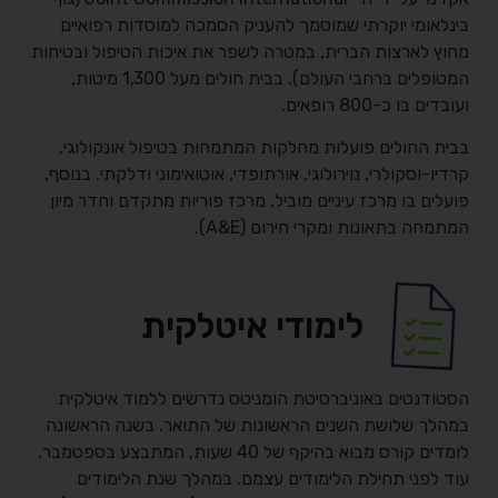
בינלאומי יוקרתי שמוסמך להעניק הסמכה למוסדות רפואיים
מחוץ לארצות הברית, במטרה לשפר את איכות הטיפול ובטיחות
המטופלים ברחבי העולם). בבית חולים מעל 1,300 מיטות,
ועובדים בו כ-800 רופאים.
בבית החולים פועלות מחלקות המתמחות בטיפול אונקולוגי,
קרדיו-וסקולרי, נוירולוגי, אורתופדי, אוטואימוני ודלקתי. בנוסף,
פועלים בו מרכז עיניים מוביל, מרכז פוריות מתקדם וחדר מיון
המתמחה בתאונות ומקרי חירום (A&E).
לימודי איטלקית
הסטודנטים באוניברסיטת הומניטס נדרשים ללמוד איטלקית
במהלך שלושת השנים הראשונות של התואר. בשנה הראשונה
לומדים קורס מבוא בהיקף של 40 שעות, המתבצע בספטמבר,
עוד לפני תחילת הלימודים עצמם. במהלך שנת הלימודים