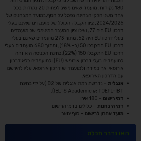
הגבוה יותר יהיה זה שיחשב לצרכי קבלה. הציון המרבי הוא
180 נקודות. מועמד שאינו משיג לפחות 20 נקודות בכל
אחד משני חלקי הבחינה נפסל על הסף.במועד המבחנים של
2024/2025, ציון הקבלה הכולל של מועמדים שאינם בעלי
דרכון EU היה 77, ואילו ציון המעבר המינימלי של מועמדים
בעלי דרכון EU היה 62. מתוך 273 מועמדים שאינם בעלי
דרכון EU התקבלו 50 (כ- 18%), ומתוך 680 מועמדים בעלי
דרכון EU התקבלו 150 (22%).בחינת הכניסה היא זהה
למועמדים בעלי דרכון אירופאי (EU) ולמועמדים ללא דרכון
אירופאי .אך במידה ולמועמד יש דרכון אירופאי, עליו להירשם
עם הדרכון האירופאי.
אנגלית
– נדרשת רמת אנגלית של B2 (על ידי בחינת
TOEFL-IBT או IELTS Academic).
דמי רישום
– 180 אירו
דמי היבחנות
– כלולים בדמי הרישום
מועד אחרון לרישום
– סוף ינואר
בואו נדבר תכלס