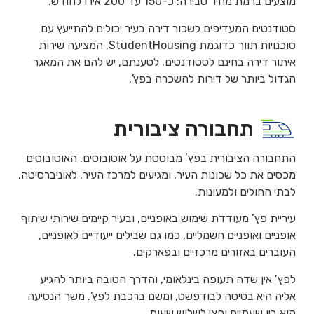
מוצעים ברמת מחיר סבירה: כ-150 עד 200 אירו לחודש.
סטודנטים המעדיפים לשכור דירה בעיר יכולים להתייעץ עם
סוכנויות תווך כדוגמת StudentHousing, המציעה שירות
איתור דירה בחינם לסטודנטים. לטענתם, יש להם את המאגר
הגדול ביותר של דירות להשכרה בפץ’.
תחבורה ציבורית
התחבורה הציבורית בפץ’ מבוססת על אוטובוסים. האוטובוסים
מכסים את כל שכונות העיר, ומגיעים למרכז העיר, לאוניברסיטה,
לבתי החולים ולמעונות.
עיריית פץ’ מעודדת שימוש באופניים, ובעיר קיימים שירותי שיתוף
אופניים ואופניים חשמליים, כמו גם שבילים ייעודיים לאופניים,
העוברים באזורים מרכזיים ובפארקים.
לפץ’ אין שדה תעופה בינלאומי, והדרך הטובה ביותר להגיע
אליה היא בטיסה לבודפשט, ומשם ברכבת לפץ’. משך הנסיעה
הוא בין שעתיים וחצי לשלוש שעות.