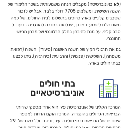
(
לא
באוניברסיטה) מקבלים הנחה משמעותית בשכר הלימוד של
השנה השישית, ומשלמים 7705 דולר בלבד. אבל יש לזכור
שסבבים קליניים בארץ כרוכים בתשלום לבית החולים, של כמה
מאות ש”ח לשבוע. כמו כן, יש לטוס בחזרה להונגריה בסוף כל
סבב קליני, על מנת להיבחן בחלק הרלוונטי של מבחן הרישוי
ההונגרי.
גם את תרגולי הקיץ של השנה ראשונה (סיעוד), השניה (רפואת
משפחה), השלישית (פנימית) והרביעית (כירורגיה), ניתן לבצע
בבתי חולים בארץ.
בתי חולים
אוניברסיטאיים
המרכז הקליני של אוניברסיטת פץ’ הוא אחד מספקי שירותי
הבריאות הגדולים בהונגריה. המרכז הוקם הודות למספר
איחודים של מרפאות ובתי חולים בעיר, וכיום כולל רשת של 29
מרפאות קליניות, ו- 5 בתי חולים. בארגון כולו עובדים מעל