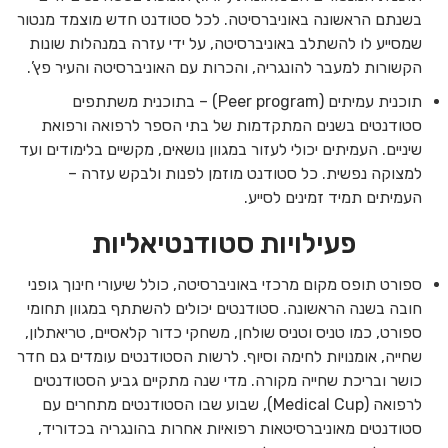
בשנתם הראשונה באוניברסיטה. לכל סטודנט חדש מוצמד מנטור
שמסייע לו להשתלב באוניברסיטה, על ידי עזרה במנהלות שונות
הקשורות למעבר להונגריה, והכרות עם האוניברסיטה והעיר פץ’.
תוכנית עמיתים (Peer program) – בתוכנית משתתפים
סטודנטים בשנים המתקדמות של בתי הספר לרפואה ורפואת
שיניים. העמיתים יכולי לעזור במגוון נושאים, מקשיים בלימודים ועד
למצוקה נפשית. כל סטודנט מוזמן לפנות ולבקש עזרה –
העמיתים תמיד זמינים לסייע.
פעילויות סטודנטיאליות
ספורט תופס מקום מרכזי באוניברסיטה, כולל שיעורי חינוך גופני
חובה בשנה הראשונה. סטודנטים יכולים להשתתף במגוון תחומי
ספורט, כמו טניס וטניס שולחן, משחקי כדור קלאסיים, טריאתלון,
שחייה, אומנויות לחימה וסיוף. לרשות הסטודנטים עומדים גם חדר
כושר ובריכת שחייה מקורה. מדי שנה מתקיים גביע הסטודנטים
לרפואה (Medical Cup), שבוע שבו הסטודנטים מתחרים עם
סטודנטים מאוניברסיטאות רפואיות אחרות בהונגריה בכדוריד,