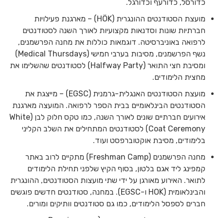
כדורסל, כדורעף וכדורגל.
מועצת הסטודנטים ההונגרית (HÖK) – מארגנת פעילויות
חברתיות שונות וסדנאות מקצועיות לאורך השנה לסטודנטים
לרפואה באוניברסיטה. דוגמאות כוללות את מחנה הפרשמנים,
נשף הפרשמנים, מסיבות בערבי חמישי (Medical Thursdays)
ומסיבת חצי התואר (Halfway Party) לסטודנטים שהשלימו את
מחצית הלימודים.
מועצת הסטודנטים האנגלית-גרמנית (EGSC) – מייצגת את
הסטודנטים הבינלאומיים בבית הספר לרפואה. המועצה מארגנת
אירועים חברתיים שונים לאורך השנה, כמו טקס חלוק לבן (White
Coat Ceremony) לסטודנטים המתחילים את השלב הקליני
בלימודים, מסיבת אוקטוברפסט ועוד.
מחנה הפרשמנים (Freshman Camp) מתקיים לרוב באתר
קמפינג ליד אגם בלטון, בסוף הקיץ שלפני תחילת הלימודים
לתואר. האירוע מאורגן על ידי שתי מועצות הסטודנטים, ההונגרית
והבינלאומית (HOK ו-EGSC). במחנה, סטודנטים חדשים פוגשים
חברים לספסל הלימודים, כמו גם סטודנטים וותיקים ומורים.