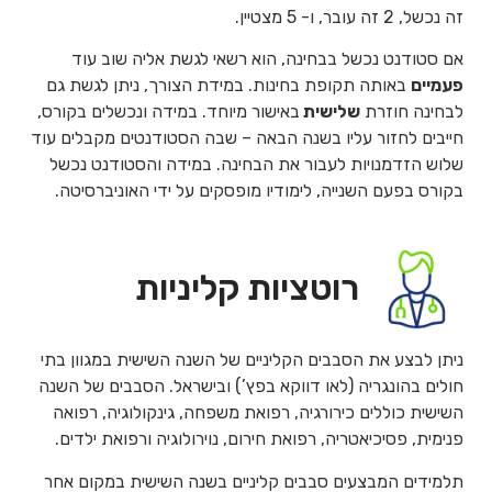
זה נכשל, 2 זה עובר, ו- 5 מצטיין.
אם סטודנט נכשל בבחינה, הוא רשאי לגשת אליה שוב עוד
פעמיים
באותה תקופת בחינות. במידת הצורך, ניתן לגשת גם
לבחינה חוזרת
שלישית
באישור מיוחד. במידה ונכשלים בקורס,
חייבים לחזור עליו בשנה הבאה – שבה הסטודנטים מקבלים עוד
שלוש הזדמנויות לעבור את הבחינה. במידה והסטודנט נכשל
בקורס בפעם השנייה, לימודיו מופסקים על ידי האוניברסיטה.
רוטציות קליניות
ניתן לבצע את הסבבים הקליניים של השנה השישית במגוון בתי
חולים בהונגריה (לאו דווקא בפץ’) ובישראל. הסבבים של השנה
השישית כוללים כירורגיה, רפואת משפחה, גינקולוגיה, רפואה
פנימית, פסיכיאטריה, רפואת חירום, נוירולוגיה ורפואת ילדים.
תלמידים המבצעים סבבים קליניים בשנה השישית במקום אחר