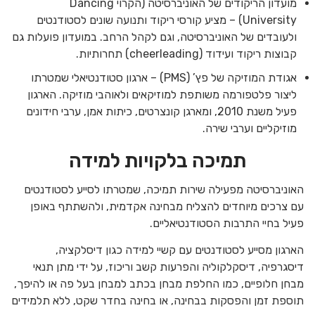
מועדון הריקודים של האוניברסיטה (הקרוי Dancing
University) – מציע קורסי ריקוד ותנועה שונים לסטודנטים
ולעובדים של האוניברסיטה, וגם לקהל הרחב. במועדון פועלות גם
קבוצות ריקוד ועידוד (cheerleading) תחרותיות.
אגודת המוזיקה של פץ’ (PMS) – ארגון סטודנטיאלי שמטרתו
ליצור פלטפורמה משותפת למוזיקאים ולאוהבי מוזיקה. הארגון
פעיל משנת 2010, ומארגן קונצרטים, כיתות אמן, ערבי חידונים
מוזיקליים וערבי שירה.
תמיכה בלקויות למידה
האוניברסיטה מפעילה שירות תמיכה, שמטרתו לסייע לסטודנטים
עם צרכים מיוחדים להצליח מבחינה אקדמית, ולהשתתף באופן
פעיל בחיי התרבות הסטודנטיאליים.
הארגון מסייע לסטודנטים עם קשיי למידה כגון דיסלקציה,
דיסגרפיה, דיסקלקוליה והפרעות קשב וריכוז, על ידי מתן תנאי
מבחן חלופיים, כמו החלפת מבחן בכתב למבחן בעל פה או להיפך,
תוספת זמן והפסקות בבחינה, או בחינה בחדר שקט, ללא תלמידים