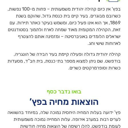
בפץ’ אין כיום קהילה יהודית משמעותית – פחות מ-100 נפשות,
כשרובם מבוגרים. בעיר קיים בית כנסת גדול, שהוקם בשנת
1869, אך הוא אינו פעיל כיום, ומשמש בעיקר כאתר תיירות. עם
זאת, הקהילה המקומית מאוד שמחה לארח ולתמוך בסטודנטים
ישראלים הלומדים באוניברסיטה – ומזמינה אותם להצטרף
לארוחות שישי וחג.
קהילה יהודית גדולה ופעילה קיימת בעיר הבירה של הונגריה,
בודפשט. שם ניתן למצוא מספר בתי כנסת, בית חב”ד, מסעדות
כשרות וסופרמרקטים כשרים.
בואו נדבר כסף
הוצאות מחיה בפץ’
פץ’ ידועה בעלות המחיה היחסית נמוכה שלה, במיוחד בהשוואה
לערים רבות במערב אירופה. עלות המחייה נמוכה משמעותית
לעומת בודפשט. להלן רשימה של הוצאות מחיה חודשיות