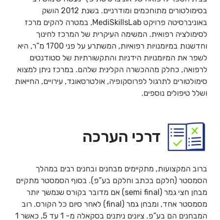
בסימולטורים מתוחכמים ומודרניים. בשנת 2012 הושק
באוניברסיטה פרויקט MediSkillsLab, במטרה להקים מרכז
לסימולציה רפואית. המשימה העיקרית של המרכז לחינוך
וחדשנות במיומנויות רפואיות, המשתרע על פני 1700 מ”ר, היא
לשפר את המיומנויות הידניות והתקשורתיות של סטודנטים
לרפואה, כחלק מההכשרה הקלינית שלהם. במרכז ניתן למצוא
סימולטורים לתרגול לפרוסקופיה, אולטרסאונד, עירויים, החייאות
ושלל טיפולים נוספים.
דרכי הערכה
ברוב המקצועות, מתקיימים מבחנים ובחנים רבים במהלך
הסמסטר (חלקם בכתב וחלקם בע”פ). בסוף הסמסטר מתקיים
מבחן חצי גמר (semi final) אם מדובר בקורס שנמשך יותר
מסמסטר אחד, ומבחן גמר (final) לאחר סיום כל הקורס. רוב
המבחנים הם בע”פ. ציונים ניתנים בסקאלה מ- 1 עד 5, כאשר 1