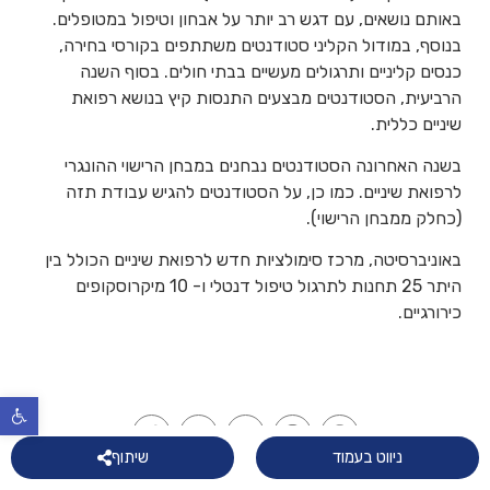
באותם נושאים, עם דגש רב יותר על אבחון וטיפול במטופלים.
בנוסף, במודול הקליני סטודנטים משתתפים בקורסי בחירה,
כנסים קליניים ותרגולים מעשיים בבתי חולים. בסוף השנה
הרביעית, הסטודנטים מבצעים התנסות קיץ בנושא רפואת
שיניים כללית.
בשנה האחרונה הסטודנטים נבחנים במבחן הרישוי ההונגרי
לרפואת שיניים. כמו כן, על הסטודנטים להגיש עבודת תזה
(כחלק ממבחן הרישוי).
באוניברסיטה, מרכז סימולציות חדש לרפואת שיניים הכולל בין
היתר 25 תחנות לתרגול טיפול דנטלי ו- 10 מיקרוסקופים
כירורגיים.
פתח
Copy
Email
LinkedIn
Facebook
WhatsApp
Link
ניווט בעמוד
שיתוף