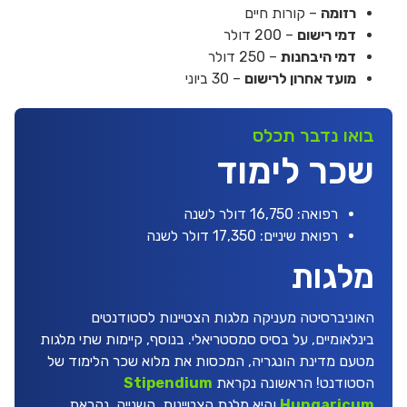
רזומה
– קורות חיים
דמי רישום
– 200 דולר
דמי היבחנות
– 250 דולר
מועד אחרון לרישום
– 30 ביוני
בואו נדבר תכלס
שכר לימוד
רפואה: 16,750 דולר לשנה
רפואת שיניים: 17,350 דולר לשנה
מלגות
האוניברסיטה מעניקה מלגות הצטיינות לסטודנטים
בינלאומיים, על בסיס סמסטריאלי. בנוסף, קיימות שתי מלגות
מטעם מדינת הונגריה, המכסות את מלוא שכר הלימוד של
הסטודנט! הראשונה נקראת
Stipendium
Hungaricum
והיא מלגת הצטיינות. השנייה, נקראת