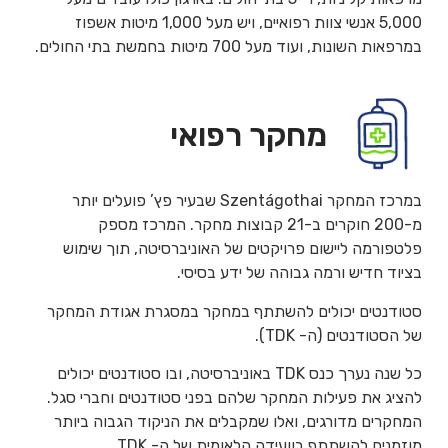
5,000 אנשי צוות רפואיים, ויש מעל 1,000 מיטות אשפוז
במרפאות השונות, ועוד מעל 700 מיטות בחמשת בתי החולים.
מחקר רפואי
במרכז המחקר Szentágothai שבעיר פץ’ פועלים יותר
מ-200 חוקרים ב-21 קבוצות מחקר. המרכז מספק
פלטפורמה ליישום פרויקטים של האוניברסיטה, תוך שימוש
בציוד חדיש ורמה גבוהה של ידע בסיסי.
סטודנטים יכולים להשתתף במחקר במסגרת אגודת המחקר
של הסטודנטים (ה- TDK).
כל שנה נערך כנס TDK באוניברסיטה, ובו סטודנטים יכולים
להציג את פעילות המחקר שלהם בפני סטודנטים וחברי סגל.
המחקרים מדורגים, ואלו שמקבלים את הניקוד הגבוה ביותר
מוזמנים להשתתף בוועידה הלאומית של ה- TDK.